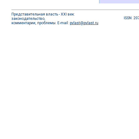
Представительная власть - XXI век:
ISSN: 20
законодательство,
комментарии, проблемы. E-mail:
pvlast@pvlast.ru