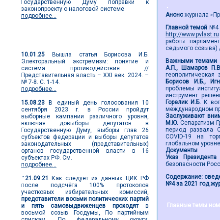
Государственную Думу поправки к
законопроекту о налоговой системе
Анонс
журнала «Пре
подробнее...
Главной темой
№4 з
http://www.pvlast.ru
Новости выборов
работы парламент
седьмого созыва) /
10.01.25
Вышла статья Борисова И.Б.
Важными темами 
Электоральный экстремизм: понятие и
А.П., Шамаров П.
система противодействия //
геополитическая 
Представительная власть – XXI век. 2024. –
Борисов И.Б., Иг
№ 7-8. С. 1-14.
проблемы институ
подробнее...
инструмент решен
Горелик И.Б.
К во
15.08.23
В единый день голосования 10
международном пр
сентября 2023 г. в России пройдут
Заслуживают вним
выборные кампании различного уровня,
М.Ю.
Сепаратизм Г
включая довыборы депутатов в
период развала 
Государственную Думу, выборы глав 26
COVID-19 на тор
субъектов федерации и выборы депутатов
глобальном уровн
законодательных (представительных)
Документы
органов государственной власти в 16
Указ Президента
субъектах РФ. См.
безопасности Рос
подробнее...
Содержание: сведе
21.09.21
Как следует из данных ЦИК РФ
№4 за 2021 год жур
после подсчёта 100% протоколов
участковых избирательных комиссий,
представители восьми политических партий
Главные темы ном
и пять самовыдвиженцев проходят
в
восьмой созыв Госдумы, По партийным
спискам. По федеральному округу,