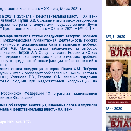
дставительная власть — XXI век», №4 за 2021 г.
а 2021 г. журнала «Представительная власть — XXI век»
является:
Путин В.В.
Основные итоги законотворческой
ариев (встреча с депутатами Государственной Думы
/ Представительная власть – ХХI век. 2021. – №4. С. 1-3.
номера являются
статьи следующих авторов:
Любимов
№7,8 - 2020
В.
Международная гуманитарная деятельность России:
значимость, доктринальная база и правовые пробелы;
натов А.В.
Международное наблюдение на выборах:
ализации;
Петров А.А.
Сотрудничество России и ЕС как
ия мировых экономических и экологических проблем;
просу о юридической квалификации кибертехнологий в
аве.
ания статьи
следующих авторов
:
Плиев С.М., Табуева
рузии и этапы государствообразования Южной Осетии в
СССР;
Устинова Е.В., Егорова Ю.А.
Влияние пандемии
говлю людьми при недостаточной координации на
е
 Российской Федерации
"О стратегии национальной
сийской Федерации"
ния об авторах, аннотация, ключевые слова и подписка
№4 - 2020
нала «Представительная власть - ХХI век»
ера 2021 №4 (187)