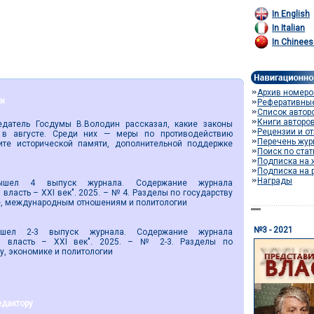
In English
In Italian
In Chinees
Архив номеро
ти
Реферативны
Список автор
Книги авторо
тель Госдумы В.Володин рассказал, какие законы
Рецензии и о
 в августе. Среди них — меры по противодействию
Перечень жур
те исторической памяти, дополнительной поддержке
Поиск по ста
Подписка на 
Подписка на 
Награды
4 выпуск журнала. Содержание журнала
власть – XXI век". 2025. – № 4. Разделы по государству
е, международным отношениям и политологии
№3 - 2021
-3 выпуск журнала. Содержание журнала
ая власть – XXI век". 2025. – № 2-3. Разделы по
ву, экономике и политологии
едактору