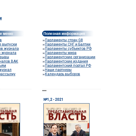
e
в
Парламенты стран G8
е выпуски
Парламенты СНГ и Балтии
ов журнала
Парламенты субъектов РФ
в журнала
Парламенты мира
тзывы
Парламентские организации
налов ВАК
Парламентские издания
тьям
Парламентский портал РФ
журнал
Наши партнеры
рассылку
Календарь выборов
№1,2 - 2021