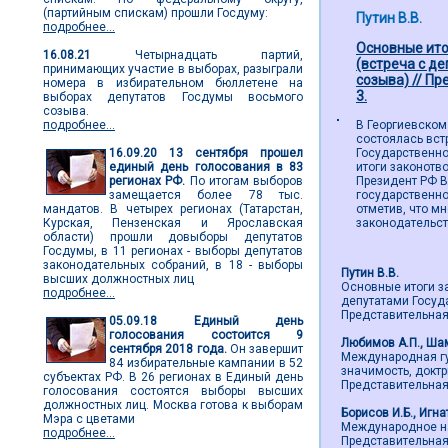
(партийным спискам) прошли Госдуму:
Путин В.В.
подробнее...
Основные ито
16.08.21
Четырнадцать партий,
(встреча с д
принимающих участие в выборах, разыграли
созыва) // Пр
номера в избирательном бюллетене на
3.
выборах депутатов Госдумы восьмого
созыва.
подробнее...
В Георгиевском
состоялась вст
16.09.20
13 сентября прошел
Государственн
единый день голосования в 83
итоги законотв
регионах РФ.
По итогам выборов
Президент РФ В
замещается более 78 тыс.
государственно
мандатов. В четырех регионах (Татарстан,
отметив, что м
Курская, Пензенская и Ярославская
законодательс
области) прошли довыборы депутатов
Госдумы, в 11 регионах - выборы депутатов
законодательных собраний, в 18 - выборы
Путин В.В.
высших должностных лиц
Основные итоги з
подробнее...
депутатами Госуд
Представительная в
05.09.18
Единый день
голосования состоится 9
Любимов А.П., Ша
сентября 2018 года.
Он завершит
Международная гу
84 избирательные кампании в 52
значимость, доктр
субъектах РФ. В 26 регионах в Единый день
Представительная в
голосования состоятся выборы высших
должностных лиц. Москва готова к выборам
Борисов И.Б., Игна
Мэра с цветами
Международное на
подробнее...
Представительная в