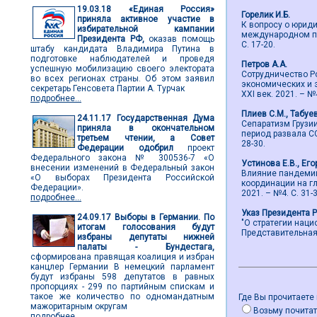
19.03.18
«Единая Россия»
Горелик И.Б.
приняла активное участие в
К вопросу о юрид
избирательной кампании
международном пра
Президента РФ,
оказав помощь
С. 17-20.
штабу кандидата Владимира Путина в
подготовке наблюдателей и проведя
Петров А.А.
успешную мобилизацию своего электората
Сотрудничество Р
во всех регионах страны. Об этом заявил
экономических и 
секретарь Генсовета Партии А. Турчак
ХХI век. 2021. – №4
подробнее...
Плиев С.М., Табуе
24.11.17
Государственная Дума
Сепаратизм Грузи
приняла в окончательном
период развала СС
третьем чтении, а Совет
28-30.
Федерации одобрил
проект
Федерального закона № 300536-7 «О
Устинова Е.В., Его
внесении изменений в Федеральный закон
Влияние пандемии
«О выборах Президента Российской
координации на гл
Федерации».
2021. – №4. С. 31-3
подробнее...
Указ Президента 
24.09.17
Выборы в Германии. По
"О стратегии нац
итогам голосования будут
Представительная в
избраны депутаты нижней
палаты - Бундестага,
сформирована правящая коалиция и избран
канцлер Германии В немецкий парламент
будут избраны 598 депутатов в равных
пропорциях - 299 по партийным спискам и
такое же количество по одномандатным
Где Вы прочитаете
мажоритарным округам
Возьму почитат
подробнее...