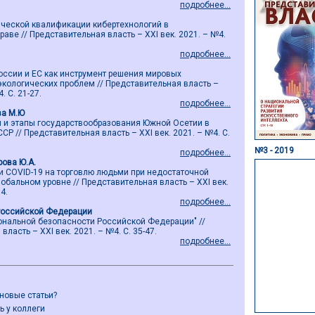
подробнее...
ической квалификации кибертехнологий в
ве // Представительная власть – ХХI век. 2021. – №4.
подробнее...
оссии и ЕС как инструмент решения мировых
экологических проблем // Представительная власть –
. С. 21-27.
подробнее...
ва М.Ю
и и этапы государствообразования Южной Осетии в
СР // Представительная власть – ХХI век. 2021. – №4. С.
№3 - 2019
подробнее...
рова Ю.А.
 COVID-19 на торговлю людьми при недостаточной
обальном уровне // Представительная власть – ХХI век.
4.
подробнее...
Российской Федерации
иональной безопасности Российской Федерации" //
ласть – ХХI век. 2021. – №4. С. 35-47.
подробнее...
 новые статьи?
ь у коллеги