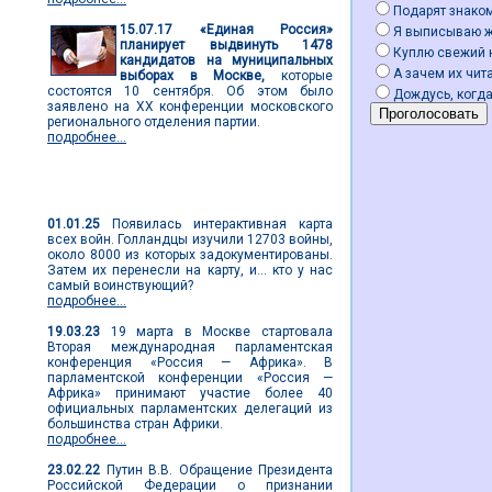
Подарят знако
15.07.17
«Единая Россия»
Я выписываю 
планирует выдвинуть 1478
Куплю свежий 
кандидатов на муниципальных
А зачем их чита
выборах в Москве,
которые
состоятся 10 сентября. Об этом было
Дождусь, когда
заявлено на ХХ конференции московского
регионального отделения партии.
подробнее...
Мировые новости
01.01.25
Появилась интерактивная карта
всех войн. Голландцы изучили 12703 войны,
около 8000 из которых задокументированы.
Затем их перенесли на карту, и... кто у нас
самый воинствующий?
подробнее...
19.03.23
19 марта в Москве стартовала
Вторая международная парламентская
конференция «Россия — Африка». В
парламентской конференции «Россия —
Африка» принимают участие более 40
официальных парламентских делегаций из
большинства стран Африки.
подробнее...
23.02.22
Путин В.В. Обращение Президента
Российской Федерации о признании