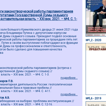
ги законотворческой работы парламентариев
епутатами Государственной Думы седьмого
едставительная власть – ХХI век. 2021. – №4. С. 1-
 зале Большого Кремлёвского дворца 21 июня 2021 года
реча Владимира Путина с депутатским корпусом
ой Думы седьмого созыва. Президент подвёл основные
орческой работы парламентариев за прошедшие пять лет.
№1,2 - 2020
. Путин в своём выступлении поблагодарил все фракции
й Думы за профессионализм и ответственность,
ногое было сделано для повышения качества
тва
аконотворческой работы парламентариев (встреча с
арственной Думы седьмого созыва) //
ласть – ХХI век. 2021. – №4. С. 1-3.
подробнее...
маров П.В.
манитарная деятельность России: геополитическая
инальная база и правовые пробелы //
ласть – ХХI век. 2021. – №4. С. 4-11.
подробнее...
тов А.В.
№5,6 - 2019
блюдение на выборах: проблемы институализации //
ласть – ХХI век. 2021. – №4. С. 12-16.