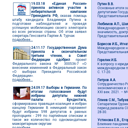
19.03.18
«Единая Россия»
Путин В.В.
приняла активное участие в
Основные итоги з
избирательной кампании
депутатами Госуд
Президента РФ,
оказав помощь
Представительная в
штабу кандидата Владимира Путина в
подготовке наблюдателей и проведя
Любимов А.П., Ша
успешную мобилизацию своего электората
Международная гу
во всех регионах страны. Об этом заявил
значимость, доктр
секретарь Генсовета Партии А. Турчак
Представительная в
подробнее...
Борисов И.Б., Игна
24.11.17
Государственная Дума
Международное на
приняла в окончательном
Представительная в
третьем чтении, а Совет
Федерации одобрил
проект
Горелик И.Б.
Федерального закона № 300536-7 «О
К вопросу о юрид
внесении изменений в Федеральный закон
международном пра
«О выборах Президента Российской
С. 17-20.
Федерации».
подробнее...
Петров А.А.
Сотрудничество Р
24.09.17
Выборы в Германии. По
экономических и 
итогам голосования будут
ХХI век. 2021. – №4
избраны депутаты нижней
палаты - Бундестага,
Плиев С.М., Табуе
сформирована правящая коалиция и избран
Сепаратизм Грузи
канцлер Германии В немецкий парламент
период развала СС
будут избраны 598 депутатов в равных
28-30.
пропорциях - 299 по партийным спискам и
такое же количество по одномандатным
Устинова Е.В., Его
мажоритарным округам
Влияние пандемии
подробнее...