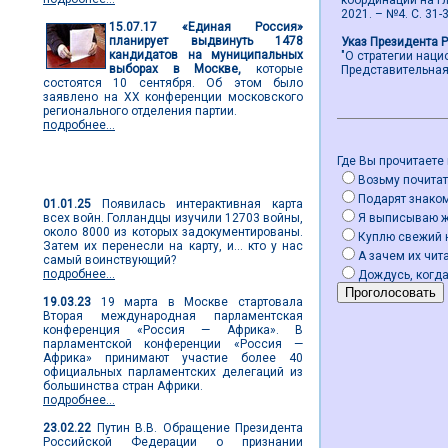
координации на гл
2021. – №4. С. 31-3
15.07.17
«Единая Россия»
планирует выдвинуть 1478
Указ Президента 
кандидатов на муниципальных
"О стратегии нац
выборах в Москве,
которые
Представительная в
состоятся 10 сентября. Об этом было
заявлено на ХХ конференции московского
регионального отделения партии.
подробнее...
Где Вы прочитаете
Мировые новости
Возьму почитат
Подарят знако
01.01.25
Появилась интерактивная карта
всех войн. Голландцы изучили 12703 войны,
Я выписываю 
около 8000 из которых задокументированы.
Куплю свежий 
Затем их перенесли на карту, и... кто у нас
А зачем их чита
самый воинствующий?
подробнее...
Дождусь, когда
19.03.23
19 марта в Москве стартовала
Вторая международная парламентская
конференция «Россия — Африка». В
парламентской конференции «Россия —
Африка» принимают участие более 40
официальных парламентских делегаций из
большинства стран Африки.
подробнее...
23.02.22
Путин В.В. Обращение Президента
Российской Федерации о признании