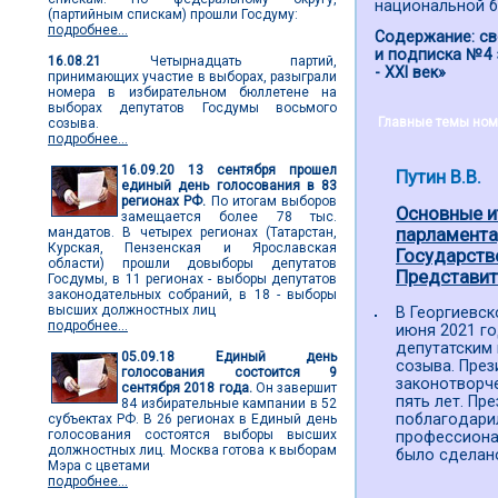
национальной б
(партийным спискам) прошли Госдуму:
подробнее...
Содержание: св
и подписка №4 
16.08.21
Четырнадцать партий,
- ХХI век»
принимающих участие в выборах, разыграли
номера в избирательном бюллетене на
выборах депутатов Госдумы восьмого
Главные темы ном
созыва.
подробнее...
16.09.20
13 сентября прошел
Путин В.В.
единый день голосования в 83
регионах РФ.
По итогам выборов
Основные и
замещается более 78 тыс.
мандатов. В четырех регионах (Татарстан,
парламента
Курская, Пензенская и Ярославская
Государств
области) прошли довыборы депутатов
Представите
Госдумы, в 11 регионах - выборы депутатов
законодательных собраний, в 18 - выборы
высших должностных лиц
В Георгиевс
подробнее...
июня 2021 го
депутатским
05.09.18
Единый день
созыва. През
голосования состоится 9
законотворч
сентября 2018 года.
Он завершит
пять лет. Пр
84 избирательные кампании в 52
поблагодари
субъектах РФ. В 26 регионах в Единый день
голосования состоятся выборы высших
профессионал
должностных лиц. Москва готова к выборам
было сделан
Мэра с цветами
подробнее...