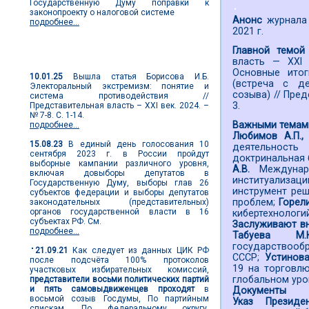
Государственную Думу поправки к
законопроекту о налоговой системе
Анонс
журнала 
подробнее...
2021 г.
Главной темой
Новости выборов
власть — XXI
Основные итог
10.01.25
Вышла статья Борисова И.Б.
(встреча с д
Электоральный экстремизм: понятие и
созыва) // Пред
система противодействия //
3.
Представительная власть – XXI век. 2024. –
№ 7-8. С. 1-14.
Важными темам
подробнее...
Любимов А.П.,
15.08.23
В единый день голосования 10
деятельность
сентября 2023 г. в России пройдут
доктринальная 
выборные кампании различного уровня,
А.В.
Междунар
включая довыборы депутатов в
институализаци
Государственную Думу, выборы глав 26
инструмент реш
субъектов федерации и выборы депутатов
проблем;
Горел
законодательных (представительных)
органов государственной власти в 16
кибертехнологи
субъектах РФ. См.
Заслуживают вн
подробнее...
Табуева 
государствооб
21.09.21
Как следует из данных ЦИК РФ
СССР;
Устинова
после подсчёта 100% протоколов
19 на торговл
участковых избирательных комиссий,
глобальном уро
представители восьми политических партий
и пять самовыдвиженцев проходят
в
Документы
восьмой созыв Госдумы, По партийным
Указ Президе
спискам. По федеральному округу,