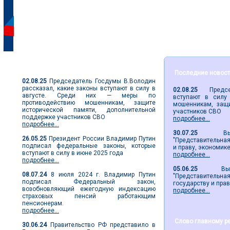
Парламентские новости
Последние новос
02.08.25
Председатель Госдумы В.Володин
рассказал, какие законы вступают в силу в
02.08.25
Председа
августе. Среди них — меры по
вступают в силу
противодействию мошенникам, защите
мошенникам, защи
исторической памяти, дополнительной
участников СВО
поддержке участников СВО
подробнее...
подробнее...
30.07.25
Вышел 
26.05.25
Президент России Владимир Путин
"Представительная 
подписал федеральные законы, которые
и праву, экономик
вступают в силу в июне 2025 года
подробнее...
подробнее...
05.06.25
Вышел 2
08.07.24
8 июля 2024 г. Владимир Путин
"Представительн
подписал Федеральный закон,
государству и пра
возобновляющий ежегодную индексацию
подробнее...
страховых пенсий работающим
пенсионерам.
подробнее...
Слово главному р
30.06.24
Правительство РФ представило в