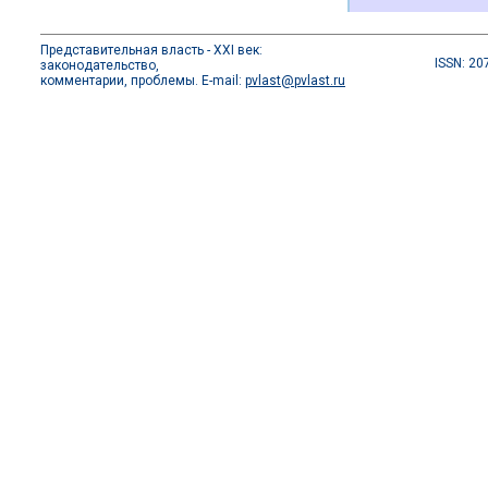
Представительная власть - XXI век:
ISSN: 20
законодательство,
комментарии, проблемы. E-mail:
pvlast@pvlast.ru