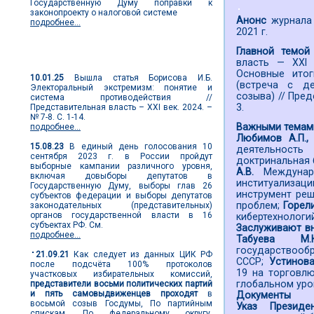
Государственную Думу поправки к
законопроекту о налоговой системе
Анонс
журнала 
подробнее...
2021 г.
Главной темой
Новости выборов
власть — XXI
Основные итог
10.01.25
Вышла статья Борисова И.Б.
(встреча с д
Электоральный экстремизм: понятие и
созыва) // Пред
система противодействия //
3.
Представительная власть – XXI век. 2024. –
№ 7-8. С. 1-14.
Важными темам
подробнее...
Любимов А.П.,
15.08.23
В единый день голосования 10
деятельность
сентября 2023 г. в России пройдут
доктринальная 
выборные кампании различного уровня,
А.В.
Междунар
включая довыборы депутатов в
институализаци
Государственную Думу, выборы глав 26
инструмент реш
субъектов федерации и выборы депутатов
проблем;
Горел
законодательных (представительных)
органов государственной власти в 16
кибертехнологи
субъектах РФ. См.
Заслуживают вн
подробнее...
Табуева 
государствооб
21.09.21
Как следует из данных ЦИК РФ
СССР;
Устинова
после подсчёта 100% протоколов
19 на торговл
участковых избирательных комиссий,
глобальном уро
представители восьми политических партий
и пять самовыдвиженцев проходят
в
Документы
восьмой созыв Госдумы, По партийным
Указ Президе
спискам. По федеральному округу,