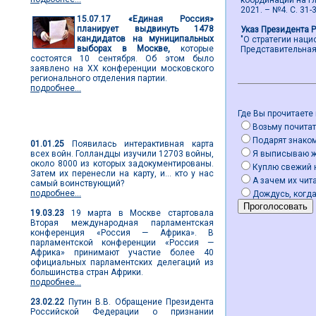
координации на гл
2021. – №4. С. 31-3
15.07.17
«Единая Россия»
планирует выдвинуть 1478
Указ Президента 
кандидатов на муниципальных
"О стратегии нац
выборах в Москве,
которые
Представительная в
состоятся 10 сентября. Об этом было
заявлено на ХХ конференции московского
регионального отделения партии.
подробнее...
Где Вы прочитаете
Мировые новости
Возьму почитат
Подарят знако
01.01.25
Появилась интерактивная карта
всех войн. Голландцы изучили 12703 войны,
Я выписываю 
около 8000 из которых задокументированы.
Куплю свежий 
Затем их перенесли на карту, и... кто у нас
А зачем их чита
самый воинствующий?
подробнее...
Дождусь, когда
19.03.23
19 марта в Москве стартовала
Вторая международная парламентская
конференция «Россия — Африка». В
парламентской конференции «Россия —
Африка» принимают участие более 40
официальных парламентских делегаций из
большинства стран Африки.
подробнее...
23.02.22
Путин В.В. Обращение Президента
Российской Федерации о признании