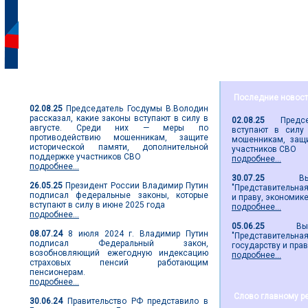
Парламентские новости
Последние новос
02.08.25
Председатель Госдумы В.Володин
рассказал, какие законы вступают в силу в
02.08.25
Председа
августе. Среди них — меры по
вступают в силу
противодействию мошенникам, защите
мошенникам, защи
исторической памяти, дополнительной
участников СВО
поддержке участников СВО
подробнее...
подробнее...
30.07.25
Вышел 
26.05.25
Президент России Владимир Путин
"Представительная 
подписал федеральные законы, которые
и праву, экономик
вступают в силу в июне 2025 года
подробнее...
подробнее...
05.06.25
Вышел 2
08.07.24
8 июля 2024 г. Владимир Путин
"Представительн
подписал Федеральный закон,
государству и пра
возобновляющий ежегодную индексацию
подробнее...
страховых пенсий работающим
пенсионерам.
подробнее...
Слово главному р
30.06.24
Правительство РФ представило в