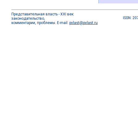
Представительная власть - XXI век:
ISSN: 20
законодательство,
комментарии, проблемы. E-mail:
pvlast@pvlast.ru