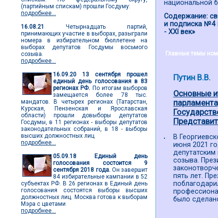
национальной б
(партийным спискам) прошли Госдуму:
подробнее...
Содержание: св
и подписка №4 
16.08.21
Четырнадцать партий,
- ХХI век»
принимающих участие в выборах, разыграли
номера в избирательном бюллетене на
выборах депутатов Госдумы восьмого
Главные темы ном
созыва.
подробнее...
16.09.20
13 сентября прошел
Путин В.В.
единый день голосования в 83
регионах РФ.
По итогам выборов
Основные и
замещается более 78 тыс.
мандатов. В четырех регионах (Татарстан,
парламента
Курская, Пензенская и Ярославская
Государств
области) прошли довыборы депутатов
Представите
Госдумы, в 11 регионах - выборы депутатов
законодательных собраний, в 18 - выборы
высших должностных лиц
В Георгиевс
подробнее...
июня 2021 го
депутатским
05.09.18
Единый день
созыва. През
голосования состоится 9
законотворч
сентября 2018 года.
Он завершит
пять лет. Пр
84 избирательные кампании в 52
поблагодари
субъектах РФ. В 26 регионах в Единый день
голосования состоятся выборы высших
профессионал
должностных лиц. Москва готова к выборам
было сделан
Мэра с цветами
подробнее...