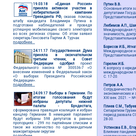
19.03.18
«Единая Россия»
Путин В.В.
приняла активное участие в
Основные итоги з
избирательной кампании
депутатами Госуд
Президента РФ,
оказав помощь
Представительная в
штабу кандидата Владимира Путина в
подготовке наблюдателей и проведя
Любимов А.П., Ша
успешную мобилизацию своего электората
Международная гу
во всех регионах страны. Об этом заявил
значимость, доктр
секретарь Генсовета Партии А. Турчак
Представительная в
подробнее...
Борисов И.Б., Игна
24.11.17
Государственная Дума
Международное на
приняла в окончательном
Представительная в
третьем чтении, а Совет
Федерации одобрил
проект
Горелик И.Б.
Федерального закона № 300536-7 «О
К вопросу о юрид
внесении изменений в Федеральный закон
международном пра
«О выборах Президента Российской
С. 17-20.
Федерации».
подробнее...
Петров А.А.
Сотрудничество Р
24.09.17
Выборы в Германии. По
экономических и 
итогам голосования будут
ХХI век. 2021. – №4
избраны депутаты нижней
палаты - Бундестага,
Плиев С.М., Табуе
сформирована правящая коалиция и избран
Сепаратизм Грузи
канцлер Германии В немецкий парламент
период развала СС
будут избраны 598 депутатов в равных
28-30.
пропорциях - 299 по партийным спискам и
такое же количество по одномандатным
Устинова Е.В., Его
мажоритарным округам
Влияние пандемии
подробнее...