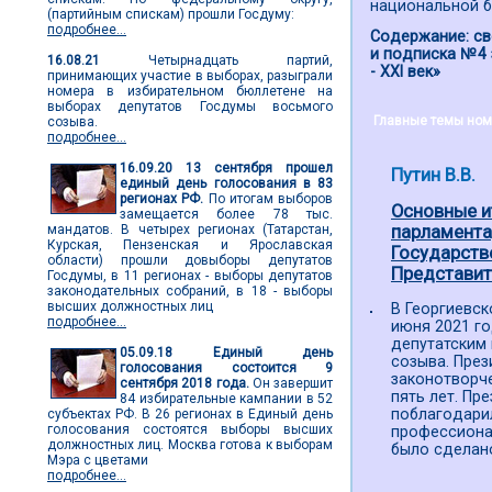
национальной б
(партийным спискам) прошли Госдуму:
подробнее...
Содержание: св
и подписка №4 
16.08.21
Четырнадцать партий,
- ХХI век»
принимающих участие в выборах, разыграли
номера в избирательном бюллетене на
выборах депутатов Госдумы восьмого
Главные темы ном
созыва.
подробнее...
16.09.20
13 сентября прошел
Путин В.В.
единый день голосования в 83
регионах РФ.
По итогам выборов
Основные и
замещается более 78 тыс.
мандатов. В четырех регионах (Татарстан,
парламента
Курская, Пензенская и Ярославская
Государств
области) прошли довыборы депутатов
Представите
Госдумы, в 11 регионах - выборы депутатов
законодательных собраний, в 18 - выборы
высших должностных лиц
В Георгиевс
подробнее...
июня 2021 го
депутатским
05.09.18
Единый день
созыва. През
голосования состоится 9
законотворч
сентября 2018 года.
Он завершит
пять лет. Пр
84 избирательные кампании в 52
поблагодари
субъектах РФ. В 26 регионах в Единый день
голосования состоятся выборы высших
профессионал
должностных лиц. Москва готова к выборам
было сделан
Мэра с цветами
подробнее...