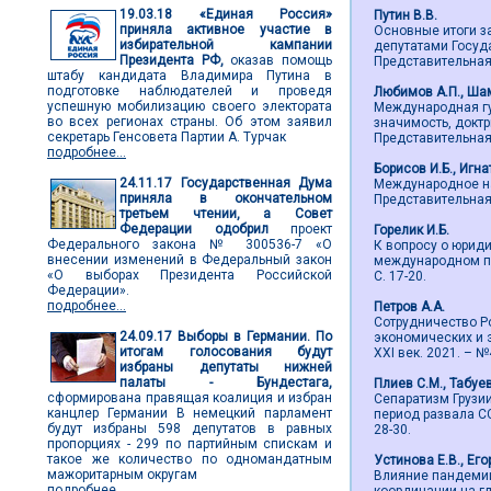
19.03.18
«Единая Россия»
Путин В.В.
приняла активное участие в
Основные итоги з
избирательной кампании
депутатами Госуд
Президента РФ,
оказав помощь
Представительная в
штабу кандидата Владимира Путина в
подготовке наблюдателей и проведя
Любимов А.П., Ша
успешную мобилизацию своего электората
Международная гу
во всех регионах страны. Об этом заявил
значимость, доктр
секретарь Генсовета Партии А. Турчак
Представительная в
подробнее...
Борисов И.Б., Игна
24.11.17
Государственная Дума
Международное на
приняла в окончательном
Представительная в
третьем чтении, а Совет
Федерации одобрил
проект
Горелик И.Б.
Федерального закона № 300536-7 «О
К вопросу о юрид
внесении изменений в Федеральный закон
международном пра
«О выборах Президента Российской
С. 17-20.
Федерации».
подробнее...
Петров А.А.
Сотрудничество Р
24.09.17
Выборы в Германии. По
экономических и 
итогам голосования будут
ХХI век. 2021. – №4
избраны депутаты нижней
палаты - Бундестага,
Плиев С.М., Табуе
сформирована правящая коалиция и избран
Сепаратизм Грузи
канцлер Германии В немецкий парламент
период развала СС
будут избраны 598 депутатов в равных
28-30.
пропорциях - 299 по партийным спискам и
такое же количество по одномандатным
Устинова Е.В., Его
мажоритарным округам
Влияние пандемии
подробнее...