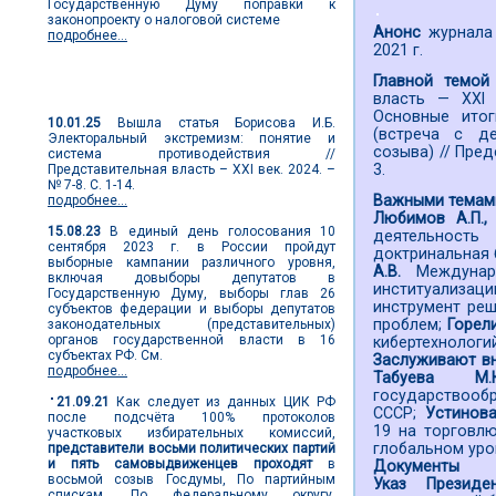
Государственную Думу поправки к
законопроекту о налоговой системе
Анонс
журнала 
подробнее...
2021 г.
Главной темой
Новости выборов
власть — XXI
Основные итог
10.01.25
Вышла статья Борисова И.Б.
(встреча с д
Электоральный экстремизм: понятие и
созыва) // Пред
система противодействия //
3.
Представительная власть – XXI век. 2024. –
№ 7-8. С. 1-14.
Важными темам
подробнее...
Любимов А.П.,
15.08.23
В единый день голосования 10
деятельность
сентября 2023 г. в России пройдут
доктринальная 
выборные кампании различного уровня,
А.В.
Междунар
включая довыборы депутатов в
институализаци
Государственную Думу, выборы глав 26
инструмент реш
субъектов федерации и выборы депутатов
проблем;
Горел
законодательных (представительных)
органов государственной власти в 16
кибертехнологи
субъектах РФ. См.
Заслуживают вн
подробнее...
Табуева 
государствооб
21.09.21
Как следует из данных ЦИК РФ
СССР;
Устинова
после подсчёта 100% протоколов
19 на торговл
участковых избирательных комиссий,
глобальном уро
представители восьми политических партий
и пять самовыдвиженцев проходят
в
Документы
восьмой созыв Госдумы, По партийным
Указ Президе
спискам. По федеральному округу,