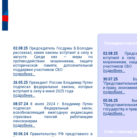
Парламентские новости
Последние новос
02.08.25
Председатель Госдумы В.Володин
рассказал, какие законы вступают в силу в
02.08.25
Председа
августе. Среди них — меры по
вступают в силу
противодействию мошенникам, защите
мошенникам, защи
исторической памяти, дополнительной
участников СВО
поддержке участников СВО
подробнее...
подробнее...
30.07.25
Вышел 
26.05.25
Президент России Владимир Путин
"Представительная 
подписал федеральные законы, которые
и праву, экономик
вступают в силу в июне 2025 года
подробнее...
подробнее...
05.06.25
Вышел 2
08.07.24
8 июля 2024 г. Владимир Путин
"Представительн
подписал Федеральный закон,
государству и пра
возобновляющий ежегодную индексацию
подробнее...
страховых пенсий работающим
пенсионерам.
подробнее...
Слово главному р
30.06.24
Правительство РФ представило в