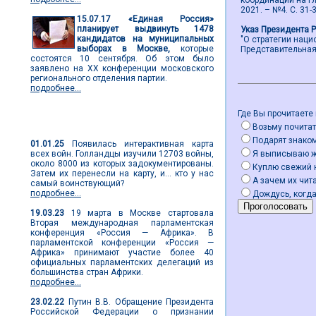
координации на гл
2021. – №4. С. 31-3
15.07.17
«Единая Россия»
планирует выдвинуть 1478
Указ Президента 
кандидатов на муниципальных
"О стратегии нац
выборах в Москве,
которые
Представительная в
состоятся 10 сентября. Об этом было
заявлено на ХХ конференции московского
регионального отделения партии.
подробнее...
Где Вы прочитаете
Мировые новости
Возьму почитат
Подарят знако
01.01.25
Появилась интерактивная карта
всех войн. Голландцы изучили 12703 войны,
Я выписываю 
около 8000 из которых задокументированы.
Куплю свежий 
Затем их перенесли на карту, и... кто у нас
А зачем их чита
самый воинствующий?
подробнее...
Дождусь, когда
19.03.23
19 марта в Москве стартовала
Вторая международная парламентская
конференция «Россия — Африка». В
парламентской конференции «Россия —
Африка» принимают участие более 40
официальных парламентских делегаций из
большинства стран Африки.
подробнее...
23.02.22
Путин В.В. Обращение Президента
Российской Федерации о признании