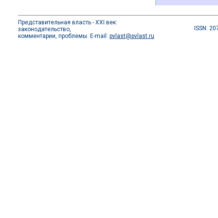
Представительная власть - XXI век:
ISSN: 20
законодательство,
комментарии, проблемы. E-mail:
pvlast@pvlast.ru