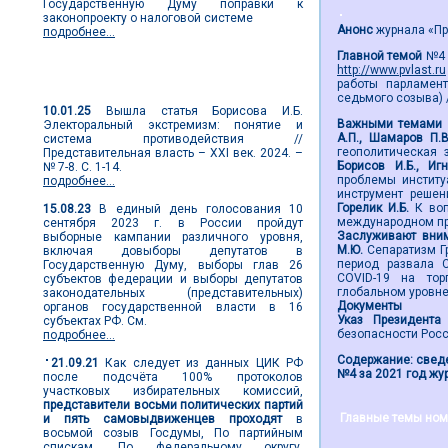
Государственную Думу поправки к
законопроекту о налоговой системе
Анонс
журнала «Пре
подробнее...
Главной темой
№4 з
http://www.pvlast.ru
Новости выборов
работы парламент
седьмого созыва) /
10.01.25
Вышла статья Борисова И.Б.
Важными темами 
Электоральный экстремизм: понятие и
А.П., Шамаров П.
система противодействия //
геополитическая 
Представительная власть – XXI век. 2024. –
Борисов И.Б., Иг
№ 7-8. С. 1-14.
проблемы институ
подробнее...
инструмент решен
Горелик И.Б.
К во
15.08.23
В единый день голосования 10
международном пр
сентября 2023 г. в России пройдут
Заслуживают вним
выборные кампании различного уровня,
М.Ю.
Сепаратизм Г
включая довыборы депутатов в
период развала 
Государственную Думу, выборы глав 26
COVID-19 на тор
субъектов федерации и выборы депутатов
глобальном уровн
законодательных (представительных)
Документы
органов государственной власти в 16
Указ Президента
субъектах РФ. См.
безопасности Рос
подробнее...
Содержание: сведе
21.09.21
Как следует из данных ЦИК РФ
№4 за 2021 год жур
после подсчёта 100% протоколов
участковых избирательных комиссий,
представители восьми политических партий
Главные темы ном
и пять самовыдвиженцев проходят
в
восьмой созыв Госдумы, По партийным
спискам. По федеральному округу,