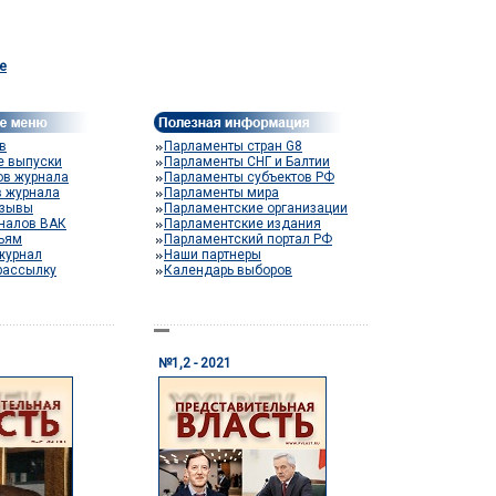
e
в
Парламенты стран G8
е выпуски
Парламенты СНГ и Балтии
ов журнала
Парламенты субъектов РФ
в журнала
Парламенты мира
тзывы
Парламентские организации
налов ВАК
Парламентские издания
тьям
Парламентский портал РФ
журнал
Наши партнеры
рассылку
Календарь выборов
№1,2 - 2021