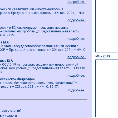
подробнее...
ической квалификации кибертехнологий в
ве // Представительная власть – ХХI век. 2021. – №4.
подробнее...
оссии и ЕС как инструмент решения мировых
экологических проблем // Представительная власть –
. С. 21-27.
подробнее...
ва М.Ю
и и этапы государствообразования Южной Осетии в
СР // Представительная власть – ХХI век. 2021. – №4. С.
№3 - 2019
подробнее...
рова Ю.А.
 COVID-19 на торговлю людьми при недостаточной
обальном уровне // Представительная власть – ХХI век.
4.
подробнее...
Российской Федерации
иональной безопасности Российской Федерации" //
ласть – ХХI век. 2021. – №4. С. 35-47.
подробнее...
 новые статьи?
ь у коллеги