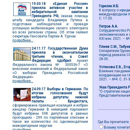
19.03.18
«Единая Россия»
Горелик И.Б.
приняла активное участие в
К вопросу о юрид
избирательной кампании
международном пра
Президента РФ,
оказав помощь
С. 17-20.
штабу кандидата Владимира Путина в
подготовке наблюдателей и проведя
Петров А.А.
успешную мобилизацию своего электората
Сотрудничество Р
во всех регионах страны. Об этом заявил
экономических и 
секретарь Генсовета Партии А. Турчак
ХХI век. 2021. – №4
подробнее...
Плиев С.М., Табуе
24.11.17
Государственная Дума
Сепаратизм Грузи
приняла в окончательном
период развала СС
третьем чтении, а Совет
28-30.
Федерации одобрил
проект
Федерального закона № 300536-7 «О
Устинова Е.В., Его
внесении изменений в Федеральный закон
Влияние пандемии
«О выборах Президента Российской
координации на гл
Федерации».
2021. – №4. С. 31-3
подробнее...
Указ Президента 
24.09.17
Выборы в Германии. По
"О стратегии нац
итогам голосования будут
Представительная в
избраны депутаты нижней
палаты - Бундестага,
сформирована правящая коалиция и избран
канцлер Германии В немецкий парламент
будут избраны 598 депутатов в равных
пропорциях - 299 по партийным спискам и
такое же количество по одномандатным
Где Вы прочитаете
мажоритарным округам
Возьму почитат
подробнее...