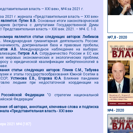
дставительная власть — XXI век», №4 за 2021 г.
а 2021 г. журнала «Представительная власть — XXI век»
является:
Путин В.В.
Основные итоги законотворческой
ариев (встреча с депутатами Государственной Думы
/ Представительная власть – ХХI век. 2021. – №4. С. 1-3.
номера являются
статьи следующих авторов:
Любимов
№7,8 - 2020
В.
Международная гуманитарная деятельность России:
значимость, доктринальная база и правовые пробелы;
натов А.В.
Международное наблюдение на выборах:
ализации;
Петров А.А.
Сотрудничество России и ЕС как
ия мировых экономических и экологических проблем;
просу о юридической квалификации кибертехнологий в
аве.
ания статьи
следующих авторов
:
Плиев С.М., Табуева
рузии и этапы государствообразования Южной Осетии в
СССР;
Устинова Е.В., Егорова Ю.А.
Влияние пандемии
говлю людьми при недостаточной координации на
е
 Российской Федерации
"О стратегии национальной
сийской Федерации"
ния об авторах, аннотация, ключевые слова и подписка
№4 - 2020
нала «Представительная власть - ХХI век»
ера 2021 №4 (187)