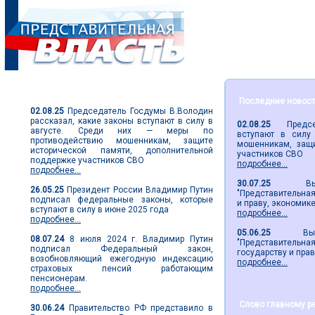
Парламентские новости
Последние новос
02.08.25
Председатель Госдумы В.Володин
рассказал, какие законы вступают в силу в
02.08.25
Председа
августе. Среди них — меры по
вступают в силу
противодействию мошенникам, защите
мошенникам, защи
исторической памяти, дополнительной
участников СВО
поддержке участников СВО
подробнее...
подробнее...
30.07.25
Вышел 
26.05.25
Президент России Владимир Путин
"Представительная 
подписал федеральные законы, которые
и праву, экономик
вступают в силу в июне 2025 года
подробнее...
подробнее...
05.06.25
Вышел 2
08.07.24
8 июля 2024 г. Владимир Путин
"Представительн
подписал Федеральный закон,
государству и пра
возобновляющий ежегодную индексацию
подробнее...
страховых пенсий работающим
пенсионерам.
подробнее...
Слово главному р
30.06.24
Правительство РФ представило в