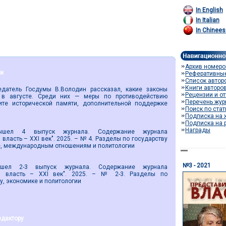
In English
In Italian
In Chinees
Архив номеро
ти
Реферативны
Список автор
Книги авторо
тель Госдумы В.Володин рассказал, какие законы
Рецензии и о
 в августе. Среди них — меры по противодействию
Перечень жур
те исторической памяти, дополнительной поддержке
Поиск по ста
Подписка на 
Подписка на 
Награды
4 выпуск журнала. Содержание журнала
власть – XXI век". 2025. – № 4. Разделы по государству
е, международным отношениям и политологии
№3 - 2021
-3 выпуск журнала. Содержание журнала
ая власть – XXI век". 2025. – № 2-3. Разделы по
ву, экономике и политологии
едактору