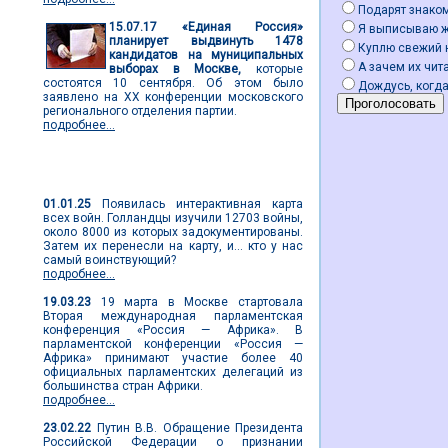
Подарят знако
15.07.17
«Единая Россия»
Я выписываю 
планирует выдвинуть 1478
Куплю свежий 
кандидатов на муниципальных
А зачем их чита
выборах в Москве,
которые
состоятся 10 сентября. Об этом было
Дождусь, когда
заявлено на ХХ конференции московского
регионального отделения партии.
подробнее...
Мировые новости
01.01.25
Появилась интерактивная карта
всех войн. Голландцы изучили 12703 войны,
около 8000 из которых задокументированы.
Затем их перенесли на карту, и... кто у нас
самый воинствующий?
подробнее...
19.03.23
19 марта в Москве стартовала
Вторая международная парламентская
конференция «Россия — Африка». В
парламентской конференции «Россия —
Африка» принимают участие более 40
официальных парламентских делегаций из
большинства стран Африки.
подробнее...
23.02.22
Путин В.В. Обращение Президента
Российской Федерации о признании