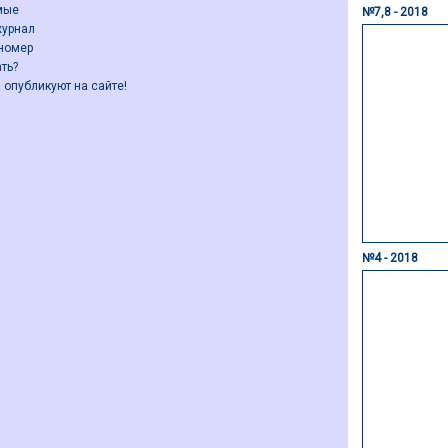
мые
№7,8 - 2018
журнал
номер
ть?
 опубликуют на сайте!
№4 - 2018