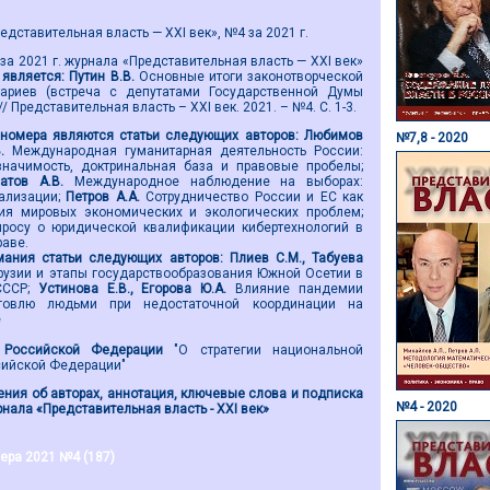
дставительная власть — XXI век», №4 за 2021 г.
а 2021 г. журнала «Представительная власть — XXI век»
является:
Путин В.В.
Основные итоги законотворческой
ариев (встреча с депутатами Государственной Думы
/ Представительная власть – ХХI век. 2021. – №4. С. 1-3.
номера являются
статьи следующих авторов:
Любимов
№7,8 - 2020
В.
Международная гуманитарная деятельность России:
значимость, доктринальная база и правовые пробелы;
натов А.В.
Международное наблюдение на выборах:
ализации;
Петров А.А.
Сотрудничество России и ЕС как
ия мировых экономических и экологических проблем;
просу о юридической квалификации кибертехнологий в
аве.
ания статьи
следующих авторов
:
Плиев С.М., Табуева
рузии и этапы государствообразования Южной Осетии в
СССР;
Устинова Е.В., Егорова Ю.А.
Влияние пандемии
говлю людьми при недостаточной координации на
е
 Российской Федерации
"О стратегии национальной
сийской Федерации"
ния об авторах, аннотация, ключевые слова и подписка
№4 - 2020
нала «Представительная власть - ХХI век»
ера 2021 №4 (187)