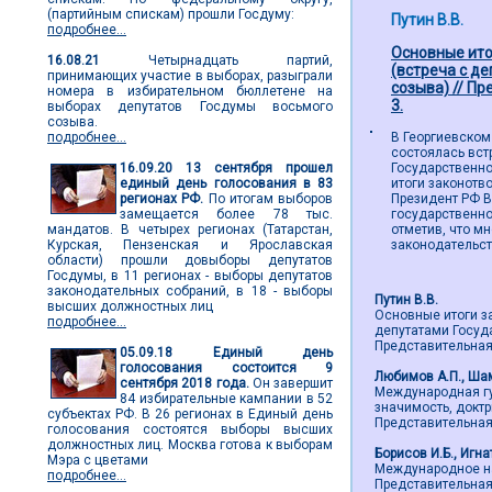
(партийным спискам) прошли Госдуму:
Путин В.В.
подробнее...
Основные ито
16.08.21
Четырнадцать партий,
(встреча с д
принимающих участие в выборах, разыграли
созыва) // Пр
номера в избирательном бюллетене на
3.
выборах депутатов Госдумы восьмого
созыва.
подробнее...
В Георгиевском
состоялась вст
16.09.20
13 сентября прошел
Государственн
единый день голосования в 83
итоги законотв
регионах РФ.
По итогам выборов
Президент РФ В
замещается более 78 тыс.
государственно
мандатов. В четырех регионах (Татарстан,
отметив, что м
Курская, Пензенская и Ярославская
законодательс
области) прошли довыборы депутатов
Госдумы, в 11 регионах - выборы депутатов
законодательных собраний, в 18 - выборы
Путин В.В.
высших должностных лиц
Основные итоги з
подробнее...
депутатами Госуд
Представительная в
05.09.18
Единый день
голосования состоится 9
Любимов А.П., Ша
сентября 2018 года.
Он завершит
Международная гу
84 избирательные кампании в 52
значимость, доктр
субъектах РФ. В 26 регионах в Единый день
Представительная в
голосования состоятся выборы высших
должностных лиц. Москва готова к выборам
Борисов И.Б., Игна
Мэра с цветами
Международное на
подробнее...
Представительная в