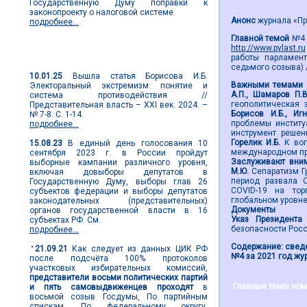
Государственную Думу поправки к
законопроекту о налоговой системе
Анонс
журнала «Пре
подробнее...
Главной темой
№4 з
http://www.pvlast.ru
Новости выборов
работы парламент
седьмого созыва) /
10.01.25
Вышла статья Борисова И.Б.
Важными темами 
Электоральный экстремизм: понятие и
А.П., Шамаров П.
система противодействия //
геополитическая 
Представительная власть – XXI век. 2024. –
Борисов И.Б., Иг
№ 7-8. С. 1-14.
проблемы институ
подробнее...
инструмент решен
Горелик И.Б.
К во
15.08.23
В единый день голосования 10
международном пр
сентября 2023 г. в России пройдут
Заслуживают вним
выборные кампании различного уровня,
М.Ю.
Сепаратизм Г
включая довыборы депутатов в
период развала 
Государственную Думу, выборы глав 26
COVID-19 на тор
субъектов федерации и выборы депутатов
глобальном уровн
законодательных (представительных)
Документы
органов государственной власти в 16
Указ Президента
субъектах РФ. См.
безопасности Рос
подробнее...
Содержание: сведе
21.09.21
Как следует из данных ЦИК РФ
№4 за 2021 год жур
после подсчёта 100% протоколов
участковых избирательных комиссий,
представители восьми политических партий
Главные темы ном
и пять самовыдвиженцев проходят
в
восьмой созыв Госдумы, По партийным
спискам. По федеральному округу,