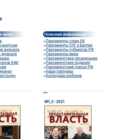
e
в
Парламенты стран G8
е выпуски
Парламенты СНГ и Балтии
ов журнала
Парламенты субъектов РФ
в журнала
Парламенты мира
тзывы
Парламентские организации
налов ВАК
Парламентские издания
тьям
Парламентский портал РФ
журнал
Наши партнеры
рассылку
Календарь выборов
№1,2 - 2021