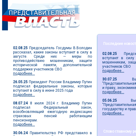
Парламентские новости
Последние новос
02.08.25
Председатель Госдумы В.Володин
рассказал, какие законы вступают в силу в
02.08.25
Председа
августе. Среди них — меры по
вступают в силу
противодействию мошенникам, защите
мошенникам, защи
исторической памяти, дополнительной
участников СВО
поддержке участников СВО
подробнее...
подробнее...
30.07.25
Вышел 
26.05.25
Президент России Владимир Путин
"Представительная 
подписал федеральные законы, которые
и праву, экономик
вступают в силу в июне 2025 года
подробнее...
подробнее...
05.06.25
Вышел 2
08.07.24
8 июля 2024 г. Владимир Путин
"Представительн
подписал Федеральный закон,
государству и пра
возобновляющий ежегодную индексацию
подробнее...
страховых пенсий работающим
пенсионерам.
подробнее...
Слово главному р
30.06.24
Правительство РФ представило в