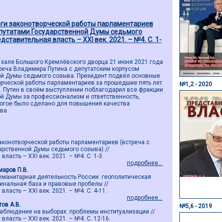
ги законотворческой работы парламентариев
епутатами Государственной Думы седьмого
едставительная власть – ХХI век. 2021. – №4. С. 1-
 зале Большого Кремлёвского дворца 21 июня 2021 года
реча Владимира Путина с депутатским корпусом
ой Думы седьмого созыва. Президент подвёл основные
орческой работы парламентариев за прошедшие пять лет.
№1,2 - 2020
. Путин в своём выступлении поблагодарил все фракции
й Думы за профессионализм и ответственность,
ногое было сделано для повышения качества
тва
аконотворческой работы парламентариев (встреча с
арственной Думы седьмого созыва) //
ласть – ХХI век. 2021. – №4. С. 1-3.
подробнее...
маров П.В.
манитарная деятельность России: геополитическая
инальная база и правовые пробелы //
ласть – ХХI век. 2021. – №4. С. 4-11.
подробнее...
тов А.В.
№5,6 - 2019
блюдение на выборах: проблемы институализации //
ласть – ХХI век. 2021. – №4. С. 12-16.