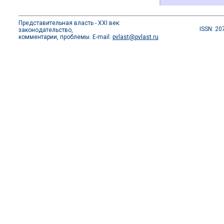
Представительная власть - XXI век:
ISSN: 20
законодательство,
комментарии, проблемы. E-mail:
pvlast@pvlast.ru