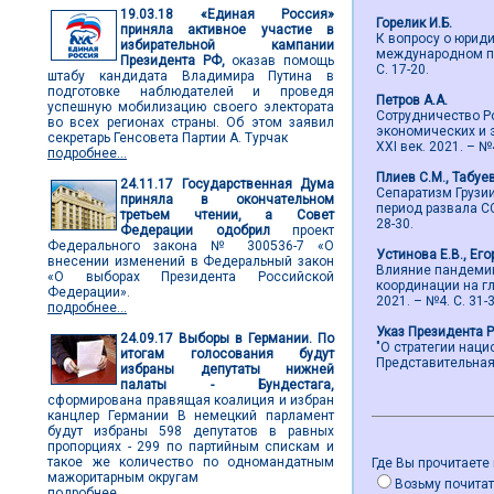
19.03.18
«Единая Россия»
Горелик И.Б.
приняла активное участие в
К вопросу о юрид
избирательной кампании
международном пра
Президента РФ,
оказав помощь
С. 17-20.
штабу кандидата Владимира Путина в
подготовке наблюдателей и проведя
Петров А.А.
успешную мобилизацию своего электората
Сотрудничество Р
во всех регионах страны. Об этом заявил
экономических и 
секретарь Генсовета Партии А. Турчак
ХХI век. 2021. – №4
подробнее...
Плиев С.М., Табуе
24.11.17
Государственная Дума
Сепаратизм Грузи
приняла в окончательном
период развала СС
третьем чтении, а Совет
28-30.
Федерации одобрил
проект
Федерального закона № 300536-7 «О
Устинова Е.В., Его
внесении изменений в Федеральный закон
Влияние пандемии
«О выборах Президента Российской
координации на гл
Федерации».
2021. – №4. С. 31-3
подробнее...
Указ Президента 
24.09.17
Выборы в Германии. По
"О стратегии нац
итогам голосования будут
Представительная в
избраны депутаты нижней
палаты - Бундестага,
сформирована правящая коалиция и избран
канцлер Германии В немецкий парламент
будут избраны 598 депутатов в равных
пропорциях - 299 по партийным спискам и
такое же количество по одномандатным
Где Вы прочитаете
мажоритарным округам
Возьму почитат
подробнее...