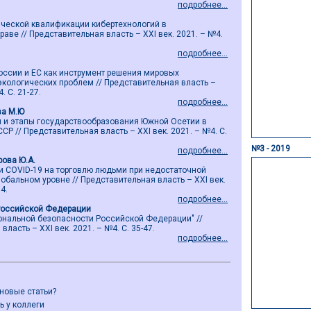
подробнее...
ической квалификации кибертехнологий в
ве // Представительная власть – ХХI век. 2021. – №4.
подробнее...
оссии и ЕС как инструмент решения мировых
экологических проблем // Представительная власть –
. С. 21-27.
подробнее...
ва М.Ю
и и этапы государствообразования Южной Осетии в
СР // Представительная власть – ХХI век. 2021. – №4. С.
№3 - 2019
подробнее...
рова Ю.А.
 COVID-19 на торговлю людьми при недостаточной
обальном уровне // Представительная власть – ХХI век.
4.
подробнее...
Российской Федерации
иональной безопасности Российской Федерации" //
ласть – ХХI век. 2021. – №4. С. 35-47.
подробнее...
 новые статьи?
ь у коллеги