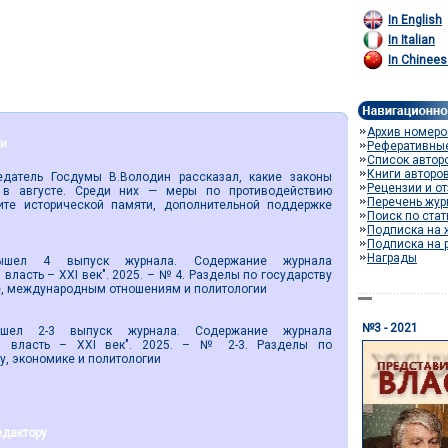
In English
In Italian
In Chinees
Архив номеро
ти
Реферативны
Список автор
Книги авторо
тель Госдумы В.Володин рассказал, какие законы
Рецензии и о
 в августе. Среди них — меры по противодействию
Перечень жур
те исторической памяти, дополнительной поддержке
Поиск по ста
Подписка на 
Подписка на 
Награды
4 выпуск журнала. Содержание журнала
власть – XXI век". 2025. – № 4. Разделы по государству
е, международным отношениям и политологии
№3 - 2021
-3 выпуск журнала. Содержание журнала
ая власть – XXI век". 2025. – № 2-3. Разделы по
ву, экономике и политологии
едактору