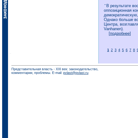
В результате во
оппозиционная ко
демократическую,
Однако больше вс
Центра, возглавл
Vanhanen).
[
подробнее
]
1
2
3
4
5
6
7
8
Представительная власть - XXI век: законодательство,
комментарии, проблемы. E-mail:
pvlast@pvlast.ru