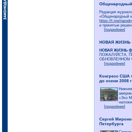
Общенародный к
Редакция журнала
«Общенародный к
https://t.me/narodn
и принятые решен
[
подробнее
]
НОВАЯ ЖИЗНЬ
НОВАЯ ЖИЗНЬ
Ф
ПОЖАЛУЙСТА, П
ОБНОВЛЕННОМ 
[
подробнее
]
Конгресс США 
до осени 2008 
Нижняя
америк
«Эхо М
наложит
[
подробнее
]
Сергей Мироно
Петербурга
Спикер