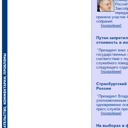
Россия
Заксоб
переда
приняли участие 
собрания.
[
подробнее
]
Путин запрети
стоимость в и
Президент внес 
государственных 
соответствии с п
служебного пове
следующего содер
[
подробнее
]
Страсбургский
России
Президент Влад
уполномоченным п
одновременно осв
пресс-служба пре
[
подробнее
]
На выборах в 