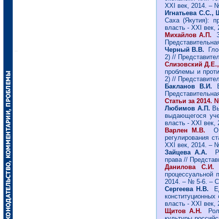
ХХI век, 2014. – №
Игнатьева С.С.,
Саха (Якутия): п
власть - ХХI век, 
Михайлов А.П.
Представительная 
Черный В.В.
Гло
2) // Представител
Слизовский Д.Е.
проблемы и проти
2) // Представител
Бакланов В.И.
Представительная 
Статьи за 2014. №
Любимов А.П.
Вы
выдающегося уче
власть - ХХI век, 
Варлен М.В.
О н
регулирования ст
ХХI век, 2014. – №
Зайцева А.А.
Рег
права // Представи
Данилова С.И.
Т
процессуальной п
2014. – № 5-6. – С
Сергеева Н.В.
Е
конституционных 
власть - ХХI век, 
Щитов А.Н.
Рол
культуры российс