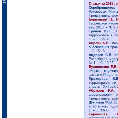
Статьи за 2013 го
Серебренников
Романовых: Михаил
Представительная 
Бернацкий Г.Г., 
Творческое насле
век, 2013. – № 1. 
Трунов И.Л.
10 
терроризмом в Рос
1. – С. 12-14.
Хирсин А.В.
Глоб
обоснования права
– С. 15-18.
Андреев С.В.
К
Российской Федер
№ 1. – С. 19-22.
Булавицкая Е.В
оборота медицин
заказа // Представ
Прохорова В
территориальных
власть - ХХI век, 
Абрамов Р.А.,
формирования ре
Представительная 
Шутилов Ф.В.
Ус
кластерного подх
1. – С. 33-35.
Бережнова