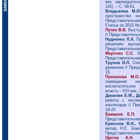
век: законодател
141). – С. 58-61.
Владыкина М.
пространстве: к
Представительная 
Статьи за 2015 № 
Путин В.В.
Высту
// Представительна
Нудненко Л.А.
П
решениях высши
Представительная 
Мкртчян С.С.
К
Представительная 
Трунов И.Л.
Отв
движения // Предс
15.
Пухкалова М.О.
помещения не
воспитательное 
власть - ХХI век, 
Данилин Е.М., 
работы с несов
изоляторах // Пре
19-24.
Бажанов Е.П.
Представительная 
Ермолов В.Н., 
вклад Н.Е. Бажа
Представительная 
Щитов А.Н.