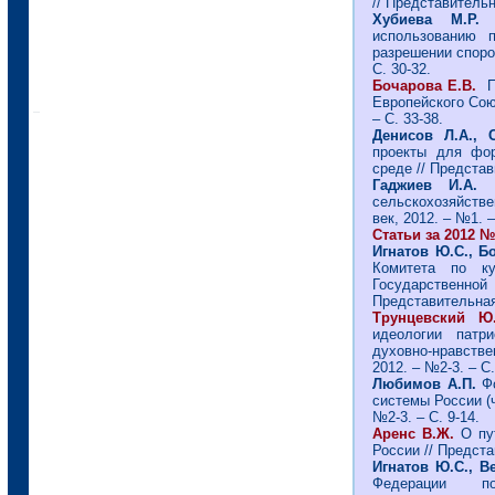
// Представительн
Хубиева М.Р
использованию 
разрешении споров
С. 30-32.
Бочарова Е.В.
П
Европейского Союз
– С. 33-38.
Денисов Л.А.,
проекты для фор
среде // Представ
Гаджиев И.А.
П
сельскохозяйстве
век, 2012. – №1. –
Статьи за 2012 № 
Игнатов Ю.С., Б
Комитета по ку
Государственно
Представительная 
Трунцевский 
идеологии патр
духовно-нравстве
2012. – №2-3. – С.
Любимов А.П.
Фо
системы России (ч
№2-3. – С. 9-14.
Аренс В.Ж.
О пу
России // Предста
Игнатов Ю.С., В
Федерации по