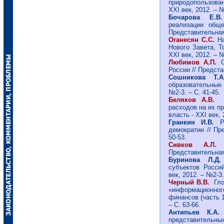
природопользова
ХХI век, 2012. – №
Бочарова Е.
реализации общ
Представительная 
Оганесян С.С.
Н
Нового Завета, Т
ХХI век, 2012. – №
Любимов А.П.
России // Предста
Сошникова Т.
образовательные у
№2-3. – С. 41-45.
Беляков А.В.
расходов на их п
власть - ХХI век, 
Гранкин И.В.
Р
демократии // Пр
50-53.
Сивков А.Л
Представительная 
Буринова Л.Д.
субъектов Росси
век, 2012. – №2-3.
Черный В.В.
Гло
«информационно
финансов (часть 1
– С. 63-66.
Антипьев К.А
представител