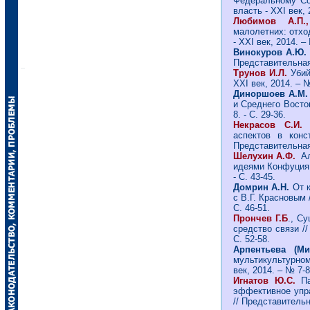
Федеральному Со
власть - ХХI век, 
Любимов А.П.
малолетних: отхо
- ХХI век, 2014. –
Винокуров А.Ю.
Представительная 
Трунов И.Л.
Убий
ХХI век, 2014. – №
Диноршоев А.М
и Среднего Восток
8. - С. 29-36.
Некрасов С.И.
Е
аспектов в конс
Представительная 
Шелухин А.Ф.
А
идеями Конфуция /
- С. 43-45.
Домрин А.Н.
От к
с В.Г. Красновым 
С. 46-51.
Прончев Г.Б
., С
средство связи //
С. 52-58.
Арпентьева (М
мультикультурном
век, 2014. – № 7-8.
Игнатов Ю.С.
Па
эффективное упр
// Представительна