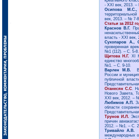
креативного клас
- ХХI век, 2013. –
Осипова М.С.,
территориальной
век, 2013. – № 7-8
Статьи за 2012 го
Краснов В.Г.
Пр
ненасильственны
власть - ХХI век, 
Сухопаров А.,
проверенная врем
№1 (112). – С. 5-8.
Щитова Н.Г.
XI 
единство многообр
№1. – С. 9-10.
Варлен М.В.
России и муницип
публичной власт
Представительная 
Оганесян С.С
. Н
Нового Завета, Т
ХХI век, 2012. – №
Любимов А.П.
З
области сохранен
Представительная 
Трунов И.Л.
Экс
причин авиакатас
2012. – №1. – С. 2
Тривайло А.В.
С
международных о