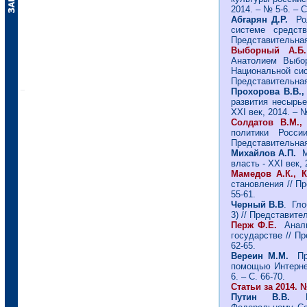
2014. – № 5-6. – С
Абгарян Д.Р.
Рол
системе средст
Представительная 
Выборный А.Б.
Анатолием Выбо
Национальной сис
Представительная 
Прохорова В.В.,
развития несырье
ХХI век, 2014. – №
Солдатов В.М.
политики Росси
Представительная 
Михайлов А.П.
М
власть - ХХI век, 
Мамедов А.К., 
становления // Пр
55-61.
Черный В.В
. Гло
3) // Представител
Перж Ф.Е.
Анали
государстве // Пр
62-65.
Вереин М.М.
Пр
помощью Интернет
6. – С. 66-70.
Статьи за 2014. №
Путин В.В.