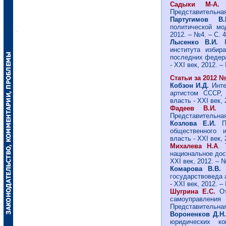
Садыки М-А. 
Представительная 
Партугимов 
политической мо
2012. – №4. – С. 4
Лысенко В.И.
института избир
последних федера
- ХХI век, 2012. –
Статьи за 2012 № 
Кобзон И.Д.
Инте
артистом СССР, 
власть - ХХI век, 
Фадеев В.И.
Представительная 
Козлова Е.И.
Па
общественного и
власть - ХХI век, 
Михалева Н.А
. 
национальное дост
ХХI век, 2012. – №
Комарова В.В
государствоведа 
- ХХI век, 2012. –
Шугрина Е.С.
О
самоуправлен
Представительная 
Вороненков Д.Н
юридических ко