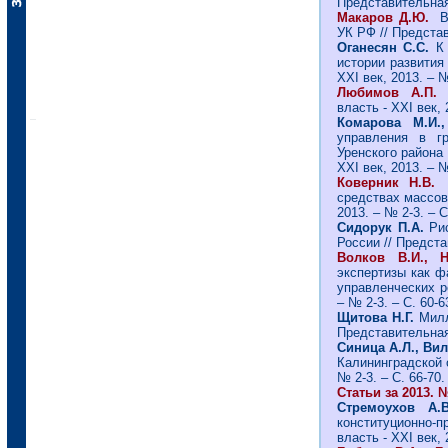
Представительная 
Макаров Д.Ю.
В
УК РФ // Представ
Оганесян С.С.
К 
истории развития 
ХХI век, 2013. – №
Любимов А.П
власть - ХХI век, 
Комарова М.И
управления в гр
Уренского района 
ХХI век, 2013. – №
Коверник Н.В.
П
средствах массов
2013. – № 2-3. – С
Сидорук П.А.
Рис
России // Предста
Волков В.И., 
экспертизы как ф
управленческих р
– № 2-3. – С. 60-6
Щитова Н.Г.
Милл
Представительная 
Синица А.Л., Ви
Калининградской о
№ 2-3. – С. 66-70.
Статьи за 2013. №
Стремоухов А.В
конституционно-
власть - ХХI век, 