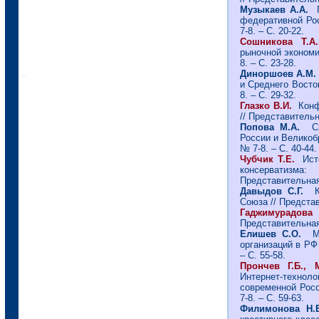
Музыкаев А.А.
Пр
федеративной Рос
7-8. – С. 20-22.
Сошникова Т.А.
рыночной экономик
8. – С. 23-28.
Диноршоев А.М
и Среднего Восток
8. – С. 29-32.
Глазко В.И.
Конф
// Представительна
Попова М.А.
С
России и Великобр
№ 7-8. – С. 40-44.
Чубчик Т.Е.
Ист
консерватизм
Представительная 
Давыдов С.Г.
Союза // Представ
Гаджимурадов
Представительная 
Елишев С.О.
М
организаций в РФ 
– С. 55-58.
Прончев Г.Б.,
Интернет-техно
современной Росс
7-8. – С. 59-63.
Филимонова Н