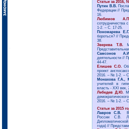
Статьи за 2016, №
Путин В.В.
Посла
Федерации // Пред
16.
Любимов А
сотрудничества с
1-2. – С. 17-25.
Пономарева Е.
бороться? // Пред
38.
Зверева Т.В.
Представительная 
Самсонов А
деятельности // П
44-47.
Елишев С.О.
Обы
проект англосакс
2016. – № 1-2. – С
Монахова Г.А., 
учителей в гипе
власть - ХХI век, 
Лебедев Д.Ю.
Ме
демократическог
2016. – № 1-2. – С
Статьи за 2015 го
Лавров С.В.
Выс
России С.В. Л
Дипломатической
года) // Представи