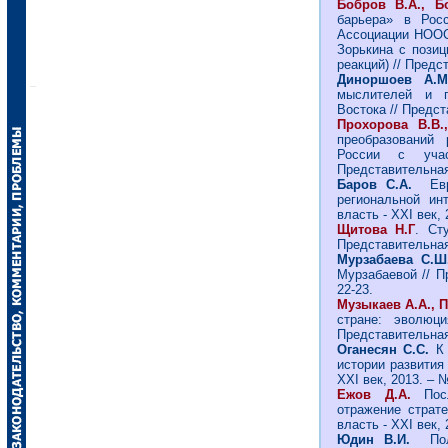
Бобров В.А., Б
барьера» в Росс
Ассоциации НООС
Зорькина с позиц
реакций) // Предст
Диноршоев А.
мыслителей и г
Востока // Предст
Прохорова В.В
преобразований 
России с учас
Представительная 
Баров С.А.
Евр
региональной ин
власть - ХХI век, 
Щитова Н.Г
. Ст
Представительная 
Мурзабаева С.
Мурзабаевой // П
22-23.
Музыкаев А.А., П
стране: эволюци
Представительная 
Оганесян С.С.
К 
истории развития 
ХХI век, 2013. – №
Ежов Д.А.
По
отражение страте
власть - ХХI век, 
Юдин В.И.
По