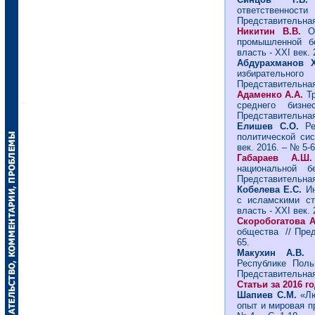
ответственнос
Представительная 
Никитин В.В.
О
промышленной бе
власть - ХХI век. 
Абдурахманов 
избирательного
Представительная 
Адаменко А.А.
Тр
среднего бизне
Представительная 
Елишев С.О.
Р
политической си
век. 2016. – № 5-6
Габараев А.
национальной б
Представительная 
Кобелева Е.С.
Ин
с исламскими ст
власть - ХХI век. 
Скоробогатова 
общества // Предс
65.
Макухин А.В
Республике Пол
Представительная 
Статьи за 2016 г
Шапиев С.М.
«Л
опыт и мировая пр