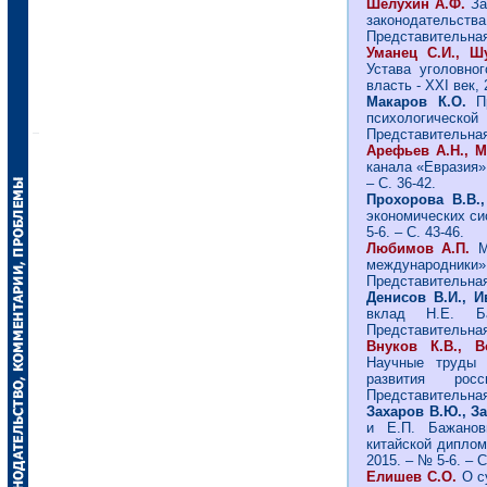
Шелухин А.Ф.
За
законодательства
Представительная 
Уманец С.И., Ш
Устава уголовног
власть - ХХI век, 
Макаров К.О.
П
психологическо
Представительная 
Арефьев А.Н., 
канала «Евразия» 
– С. 36-42.
Прохорова В.В.
экономических сис
5-6. – С. 43-46.
Любимов А.П.
М
международники»
Представительная 
Денисов В.И., И
вклад Н.Е. Б
Представительная 
Внуков К.В., В
Научные труды 
развития росс
Представительная 
Захаров В.Ю., З
и Е.П. Бажанов
китайской диплома
2015. – № 5-6. – С
Елишев С.О.
О с