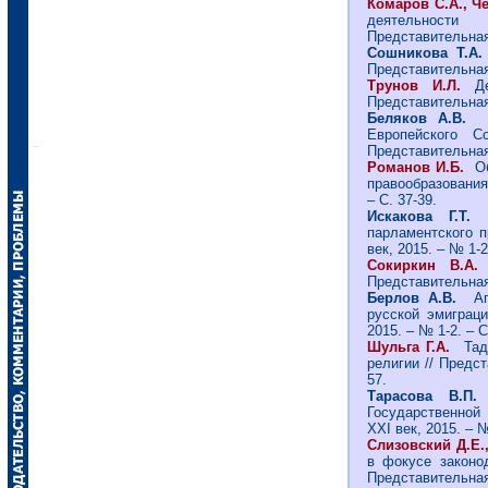
Комаров С.А., Ч
деятельности
Представительная 
Сошникова Т.
Представительная 
Трунов И.Л.
Д
Представительная 
Беляков А.В.
П
Европейского С
Представительная 
Романов И.Б.
Об
правообразования 
– С. 37-39.
Искакова Г.Т.
парламентского п
век, 2015. – № 1-2
Сокиркин В.А
Представительная 
Берлов А.В.
А
русской эмиграци
2015. – № 1-2. – С
Шульга Г.А.
Тад
религии // Предст
57.
Тарасова В.П.
И
Государственной 
ХХI век, 2015. – №
Слизовский Д.Е.
в фокусе законо
Представительная 