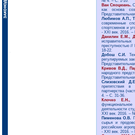
№ 4. – С. 1-10.
Ван Сяоцюань.
С
как основа соз
Представительная 
Любимов А.П., Т
современные сп
спортсменов и уг
- ХХI век. 2016. –
Данилин Е.М., 
исправительных
преступностью // 
18-22.
Добош С.И.
Те
регулируемых зак
Представительная 
Кривов В.Д., Па
народного предст
Представительная 
Слизовский Д.
препятствия в п
партнерства (част
4. – С. 31-36.
Клочко Е.Н., 
функциональное 
деятельности сту
ХХI век. 2016. – №
Пименова О.В.
Г
сырья и продов
российских агроп
- ХХI век. 2016. –