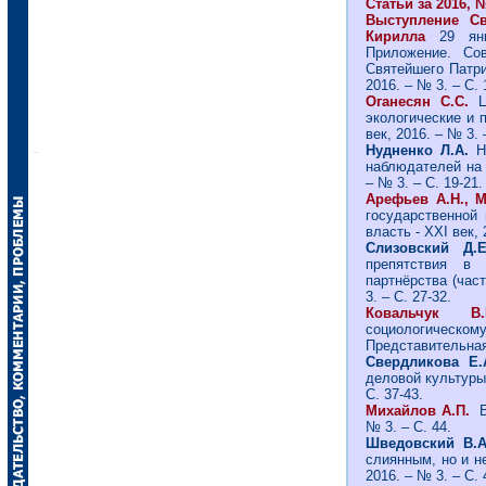
Статьи за 2016, №
Выступление Св
Кирилла
29 ян
Приложение. Со
Святейшего Патри
2016. – № 3. – С. 
Оганесян С.С.
Ци
экологические и 
век, 2016. – № 3. 
Нудненко Л.А.
Н
наблюдателей на 
– № 3. – С. 19-21.
Арефьев А.Н., М
государственной 
власть - ХХI век, 
Слизовский Д.
препятствия в п
партнёрства (част
3. – С. 27-32.
Ковальчук 
социологическом
Представительная 
Свердликова Е.
деловой культуры 
С. 37-43.
Михайлов А.П.
Б
№ 3. – С. 44.
Шведовский В
слиянным, но и н
2016. – № 3. – С. 