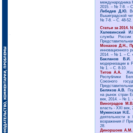
международника Н
2015. – № 7-8. – С
Лебедев Д.Ю.
В
Вышеградской чет
№ 7-8. – С. 48-52.
Статьи за 2014. №
Халевинский И
службы России 
Представительная 
Монахов Д.Н., 
инновационного ра
2014. – № 1. – С. 
Бакланов В.И
модернизации в Р
№ 1. – С. 8-10.
Титов А.А.
Жил
Республики Бел
Союзного госу
Представительная 
Беляков А.В.
Пор
на рынок стран Е
век, 2014. – № 1. 
Виноградов М.В
власть - ХХI век, 
Муженская Н.Е.
деятельности в 
возражения // Пре
28.
Диноршоев А.М