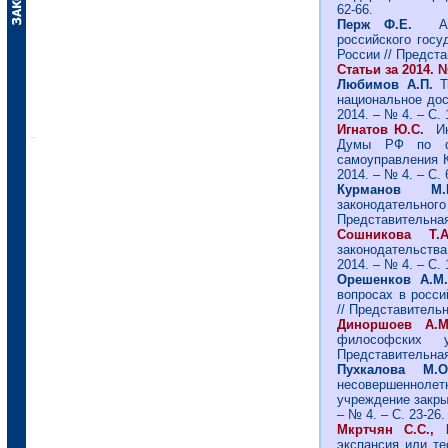
62-66.
Перж Ф.Е.
Ан
российского госу
России // Предста
Статьи за 2014. №
Любимов А.П.
Т
национальное дос
2014. – № 4. – С. 
Игнатов Ю.С.
Ин
Думы РФ по фе
самоуправления К
2014. – № 4. – С. 
Курманов 
законодательно
Представительная 
Сошникова 
законодательства
2014. – № 4. – С. 
Орешенков А.
вопросах в росси
// Представительна
Диноршоев 
философских 
Представительная 
Пухкалова М.О
несовершеннол
учреждение закрыт
– № 4. – С. 23-26.
Мкртчян С.С.,
экспансия или те