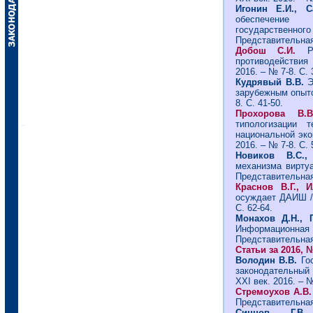
Игонин Е.И., 
обеспечение 
государственного
Представительная 
Добош С.И.
Р
противодействия 
2016. – № 7-8. С. 
Кудрявый В.В.
Э
зарубежным опытом
8. С. 41-50.
Прохорова В
типологизации 
национальной эко
2016. – № 7-8. С. 
Новиков В.С.
механизма виртуа
Представительная 
Краснов В.Г.,
осуждает ДАИШ //
С. 62-64.
Монахов Д.Н., 
Информационная
Представительная 
Статьи за 2016, 
Володин В.В.
Го
законодательный 
ХХI век. 2016. – №
Стремоухов А.В
Представительная 
Синцов Г.