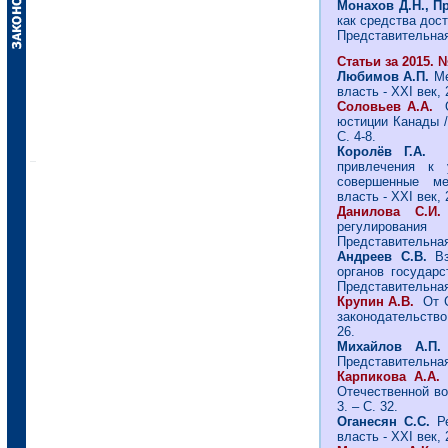
Монахов Д.Н., П
как средства дос
Представительная 
Статьи за 2015. №
Любимов А.П.
Ме
власть - ХХI век, 
Соловьев А.А.
О
юстиции Канады /
С. 4-8.
Королёв Г.А.
В
привлечения к 
совершенные ме
власть - ХХI век, 
Данилова С
регулирования
Представительная 
Андреев С.В.
Вз
органов государс
Представительная 
Крупин А.В.
От С
законодательство,
26.
Михайлов А.П
Представительная 
Карпикова А.А
Отечественной во
3. – С. 32.
Оганесян С.С.
Ре
власть - ХХI век, 