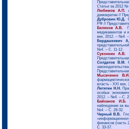
Представительная 
Статьи за 2012 № 
Любимов А.П.
демократии // Пре
Дубровин Ю.Д.
О
РФ // Представите
Беляков А.В.
медикаментов и и
век, 2012. – №4. –
Бердашкевич А.
представительной 
№4. – С. 11-12.
Суконкин А.В.
К
Представительная 
Солдатов В.М.
законодательст
Представительная 
Мысаченко В.И
фармацевтической
власть - ХХI век, 
Литягин Н.Н.
Прав
особых экономиче
2012. – №4. – С. 2
Байханов И.
наблюдение за выб
№4. – С. 28-32.
Черный В.В.
Гло
«информационно
финансов (часть 2
С. 33-37.