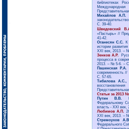
библиотеках Рос
Международная
Представительная 
Михайлов А.П.
законодательство
С. 39-40.
Шведовский В
«Пастырь» // Пре
41-42.
Оганесян С.С.
К
истории развития 
ХХI век, 2013. – №
Зенков А.Р.
Русс
процесса в совре
2013. – № 5-6. – С
Пашенская Р.А.
современность // 
С. 57-65.
Тибилова А.С.
восстановлени
Представительная 
Статьи за 2013 № 
Путин В.В.
Федеральному Со
власть - ХХI век, 
Любимов А.П.
2
ХХI век, 2013. – №
Стремоухов А.
Федерального Соб
// Представительна