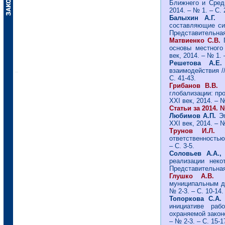
Ближнего и Средн
2014. – № 1. – С. 
Балыхин А.Г.
составляющие сис
Представительная 
Матвиенко С.В.
основы местного
век, 2014. – № 1. 
Решетова А
взаимодействия /
С. 41-43.
Грибанов В.В.
глобализации: пр
ХХI век, 2014. – №
Статьи за 2014. №
Любимов А.П.
Э
ХХI век, 2014. – №
Трунов И.Л.
ответственностью 
– С. 3-5.
Соловьев А.А.
реализации неко
Представительная 
Глушко А.В.
муниципальным до
№ 2-3. – С. 10-14.
Топоркова С.А
инициативе раб
охраняемой законо
– № 2-3. – С. 15-1