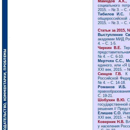
Мамедов А.К.,
социального потр
2015. – № 3. – С. 
Тибилов И.С.
П
общероссийской 
2015. – № 3. – С. 
Статьи за 2015, №
Выступление С
академии МИД Рос
4. – С. 1-5.
Чиркин В.Е.
Терр
представительная 
№ 4. – С. 6-10.
Мкртчян С.С., М
единого, или «Я 
ХХI век, 2015. – №
Синцов Г.В.
К в
Российской Федер
№ 4. – С. 14-18.
Романов И.Б
правообразования 
С. 19-21.
Шобухин В.Ю.
С
государственной 
решения // Предст
Елишев С.О.
Имп
ХХI век, 2015. – №
Коверник Н.В.
Вл
у населения Росси