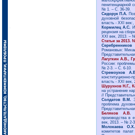
малоэффектив
пенитенциарной си
№ 1. – С. 36-39.
Сидорук П.А.
Поз
духовной безопа
власть - ХХI век:,
Кормилец А.С.
Ис
рецензия на сборн
ХХI век, 2013. – №
Статьи за 2013. №
Серебренников
Романовых: Михаил
Представительная 
Лагуткин А.В., 
России: проблемы 
№ 2-3. – С. 6-10.
Стремоухов А
конституционно-
власть - ХХI век, 
Шурухнов Н.Г., 
на устранение на
// Представительна
Солдатов В.М.
З
проблема духовн
Представительная 
Беляков А.
производства в е
век, 2013. – № 2-3
Молокаева О
комитетов палат