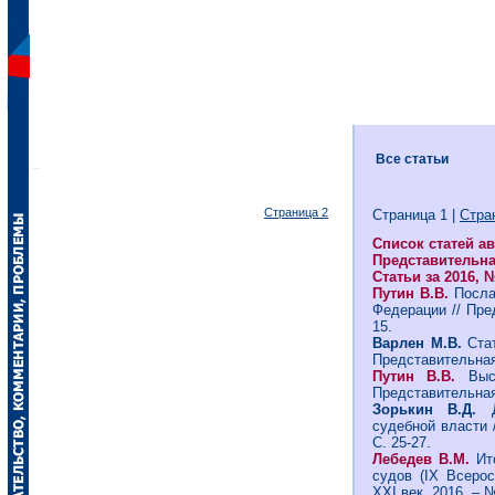
Все статьи
Страница 2
Страница 1 |
Стра
Список статей а
Представительная 
Статьи за 2016, 
Путин В.В.
Посла
Федерации // Пред
15.
Варлен М.В.
Ста
Представительная 
Путин В.В.
Выст
Представительная 
Зорькин В.Д.
судебной власти /
С. 25-27.
Лебедев В.М.
Ит
судов (IX Всерос
ХХI век. 2016. – №