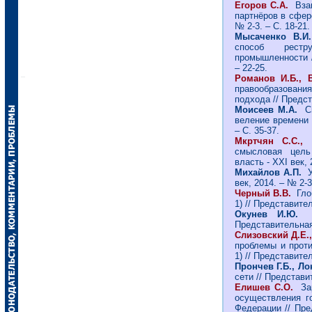
Егоров С.А.
Взаи
партнёров в сфере
№ 2-3. – С. 18-21.
Мысаченко В.И
способ рестру
промышленности /
– 22-25.
Романов И.Б., 
правообразовани
подхода // Предст
Моисеев М.А.
С
веление времени /
– С. 35-37.
Мкртчян С.С.,
смысловая цель
власть - ХХI век, 
Михайлов А.П.
век, 2014. – № 2-3
Черный В.В.
Гло
1) // Представител
Окунев И.Ю
Представительная 
Слизовский Д.Е.
проблемы и проти
1) // Представител
Прончев Г.Б., Ло
сети // Представит
Елишев С.О.
За
осуществления г
Федерации // Пре