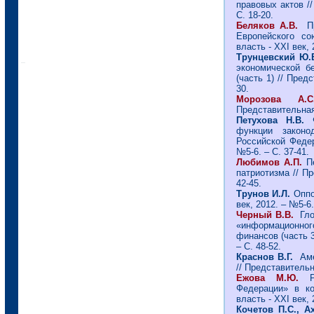
правовых актов //
С. 18-20.
Беляков А.В.
Пр
Европейского со
власть - ХХI век, 
Трунцевский Ю.
экономической б
(часть 1) // Пред
30.
Морозова А.С
Представительная 
Петухова Н.В.
Ф
функции законод
Российской Федер
№5-6. – С. 37-41.
Любимов А.П.
Пе
патриотизма // Пр
42-45.
Трунов И.Л.
Оппо
век, 2012. – №5-6.
Черный В.В.
Гло
«информационно
финансов (часть 3
– С. 48-52.
Краснов В.Г.
Ам
// Представительн
Ежова М.Ю.
Ре
Федерации» в ко
власть - ХХI век, 
Кочетов П.С., А