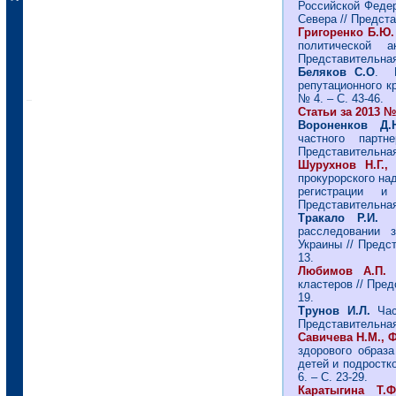
Российской Феде
Севера // Предста
Григоренко Б.Ю
политической а
Представительная 
Беляков С.О
. И
репутационного кр
№ 4. – С. 43-46.
Статьи за 2013 № 
Вороненков Д
частного партн
Представительная 
Шурухнов Н.Г.,
прокурорского на
регистрации и
Представительная 
Тракало Р.И.
расследовании 
Украины // Предст
13.
Любимов А.П.
П
кластеров // Пред
19.
Трунов И.Л.
Ча
Представительная 
Савичева Н.М., 
здорового образ
детей и подростко
6. – С. 23-29.
Каратыгина Т.Ф