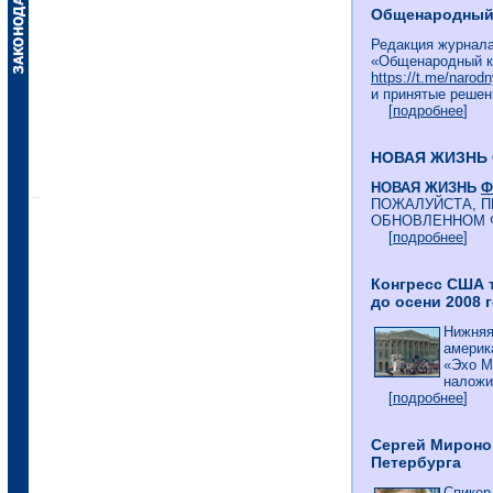
Общенародный к
Редакция журнала
«Общенародный к
https://t.me/narodn
и принятые решен
[
подробнее
]
НОВАЯ ЖИЗНЬ
НОВАЯ ЖИЗНЬ
Ф
ПОЖАЛУЙСТА, П
ОБНОВЛЕННОМ 
[
подробнее
]
Конгресс США 
до осени 2008 
Нижняя
америк
«Эхо М
наложит
[
подробнее
]
Сергей Мироно
Петербурга
Спикер