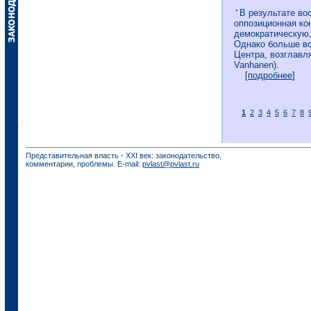
В результате во
оппозиционная ко
демократическую,
Однако больше вс
Центра, возглавл
Vanhanen).
[
подробнее
]
1
2
3
4
5
6
7
8
Представительная власть - XXI век: законодательство,
комментарии, проблемы. E-mail:
pvlast@pvlast.ru