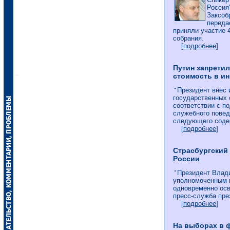
Россия
Заксоб
переда
приняли участие 
собрания.
[
подробнее
]
Путин запрети
стоимость в и
Президент внес 
государственных 
соответствии с п
служебного пове
следующего содер
[
подробнее
]
Страсбургский
России
Президент Влад
уполномоченным п
одновременно осв
пресс-служба пре
[
подробнее
]
На выборах в 