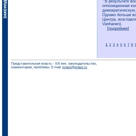
В результате во
оппозиционная ко
демократическую,
Однако больше вс
Центра, возглавл
Vanhanen).
[
подробнее
]
1
2
3
4
5
6
7
8
Представительная власть - XXI век: законодательство,
комментарии, проблемы. E-mail:
pvlast@pvlast.ru