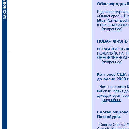
Общенародный к
Редакция журнала
«Общенародный к
https://t.me/narodn
и принятые решен
[
подробнее
]
НОВАЯ ЖИЗНЬ
НОВАЯ ЖИЗНЬ
Ф
ПОЖАЛУЙСТА, П
ОБНОВЛЕННОМ 
[
подробнее
]
Конгресс США 
до осени 2008 
Нижняя палата 
войск из Ирака д
Джордж Буш тверд
[
подробнее
]
Сергей Мироно
Петербурга
Спикер Совета Ф
Сергей Миронов в