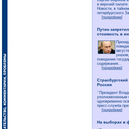
в верхней палате
Новости, в тайном
петербургского З
[
подробнее
]
Путин запрети
стоимость в и
Презид
поведе
август
указом
поведения госуд
содержания...
[
подробнее
]
Страсбургский
России
Президент Влад
уполномоченным п
одновременно осв
пресс-служба пре
[
подробнее
]
На выборах в 