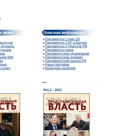
e
Парламенты стран G8
выпуски
Парламенты СНГ и Балтии
 журнала
Парламенты субъектов РФ
журнала
Парламенты мира
ывы
Парламентские организации
алов ВАК
Парламентские издания
ям
Парламентский портал РФ
рнал
Наши партнеры
ассылку
Календарь выборов
№1,2 - 2021