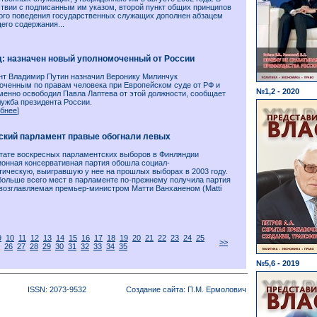
ствии с подписанным им указом, второй пункт общих принципов
ого поведения государственных служащих дополнен абзацем
его содержания...
д: назначен новый уполномоченный от России
нт Владимир Путин назначил Веронику Милинчук
оченным по правам человека при Европейском суде от РФ и
№1,2 - 2020
менно освободил Павла Лаптева от этой должности, сообщает
лужба президента России.
бнее
]
ский парламент правые обогнали левых
ьтате воскресных парламентских выборов в Финляндии
ионная консервативная партия обошла социал-
тическую, выигравшую у нее на прошлых выборах в 2003 году.
больше всего мест в парламенте по-прежнему получила партия
 возглавляемая премьер-министром Матти Ванханеном (Matti
9
10
11
12
13
14
15
16
17
18
19
20
21
22
23
24
25
>>
26
27
28
29
30
31
32
33
34
35
№5,6 - 2019
ISSN: 2073-9532
Создание сайта: П.М. Ермолович