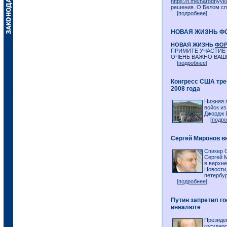
https://t.me/narodnyyk
решения. О Белом спи
[
подробнее
]
НОВАЯ ЖИЗНЬ Ф
НОВАЯ ЖИЗНЬ
ФО
ПРИМИТЕ УЧАСТИЕ
ОЧЕНЬ ВАЖНО ВАШ
[
подробнее
]
Конгресс США тре
2008 года
Нижняя 
войск из
Джордж Б
[
подро
Сергей Миронов в
Спикер 
Сергей 
в верхне
Новости,
петербур
[
подробнее
]
Путин запретил г
инвалюте
Президе
государс