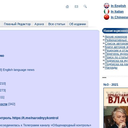
In English
In Italian
In Chinees
Архив номеров
Реферативные 
Список авторов
Книги авторов 
Рецензии и отз
Перечень журн
рию
Поиск по стать
Подписка на жу
Подписка на р
Награды
8] English language news
210]
№3 - 2021
273]
11]
вости
[342]
роль https://t.me/narodnyykontrol
исоединилась к Телеграмм каналу «Общенародный контроль»