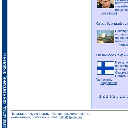
соответ
служебн
следующ
[
подробнее
]
Страсбургский су
Президе
уполном
одновре
пресс-с
[
подро
На выборах в фин
В резул
оппозиц
демокра
Однако 
Центра,
Vanhanen).
[
подробнее
]
1
2
3
4
5
6
7
8
Представительная власть - XXI век: законодательство,
комментарии, проблемы. E-mail:
pvlast@pvlast.ru