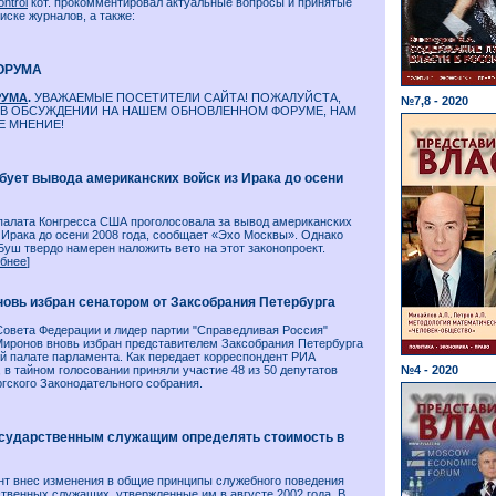
ontrol
кот. прокомментировал актуальные вопросы и принятые
ске журналов, а также:
ОРУМА
РУМА
.
УВАЖАЕМЫЕ ПОСЕТИТЕЛИ САЙТА! ПОЖАЛУЙСТА,
№7,8 - 2020
 В ОБСУЖДЕНИИ НА НАШЕМ ОБНОВЛЕННОМ ФОРУМЕ, НАМ
Е МНЕНИЕ!
бует вывода американских войск из Ирака до осени
палата Конгресса США проголосовала за вывод американских
 Ирака до осени 2008 года, сообщает «Эхо Москвы». Однако
уш твердо намерен наложить вето на этот законопроект.
бнее
]
новь избран сенатором от Заксобрания Петербурга
Совета Федерации и лидер партии "Справедливая Россия"
Миронов вновь избран представителем Заксобрания Петербурга
й палате парламента. Как передает корреспондент РИА
 в тайном голосовании приняли участие 48 из 50 депутатов
№4 - 2020
гского Законодательного собрания.
осударственным служащим определять стоимость в
нт внес изменения в общие принципы служебного поведения
твенных служащих, утвержденные им в августе 2002 года. В