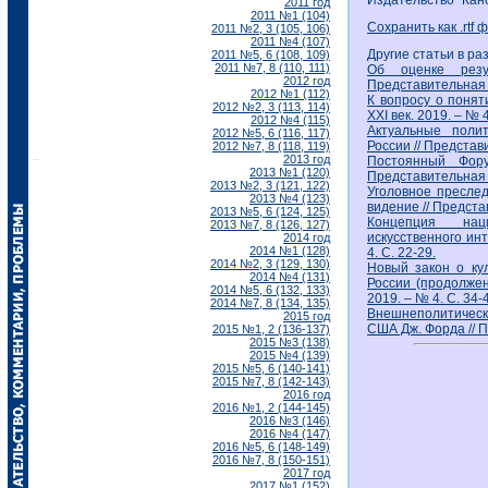
Издательство "Кан
2011 год
2011 №1 (104)
Сохранить как .rtf 
2011 №2, 3 (105, 106)
2011 №4 (107)
Другие статьи в ра
2011 №5, 6 (108, 109)
2011 №7, 8 (110, 111)
Об оценке резул
2012 год
Представительная вл
2012 №1 (112)
К вопросу о понят
2012 №2, 3 (113, 114)
XXI век. 2019. – № 4
2012 №4 (115)
Актуальные полит
2012 №5, 6 (116, 117)
России // Представи
2012 №7, 8 (118, 119)
2013 год
Постоянный Фор
2013 №1 (120)
Представительная вл
2013 №2, 3 (121, 122)
Уголовное преслед
2013 №4 (123)
видение // Представ
2013 №5, 6 (124, 125)
Концепция нац
2013 №7, 8 (126, 127)
искусственного инт
2014 год
2014 №1 (128)
4. С. 22-29.
2014 №2, 3 (129, 130)
Новый закон о ку
2014 №4 (131)
России (продолжени
2014 №5, 6 (132, 133)
2019. – № 4. С. 34-
2014 №7, 8 (134, 135)
Внешнеполитически
2015 год
США Дж. Форда // Пр
2015 №1, 2 (136-137)
2015 №3 (138)
2015 №4 (139)
2015 №5, 6 (140-141)
2015 №7, 8 (142-143)
2016 год
2016 №1, 2 (144-145)
2016 №3 (146)
2016 №4 (147)
2016 №5, 6 (148-149)
2016 №7, 8 (150-151)
2017 год
2017 №1 (152)