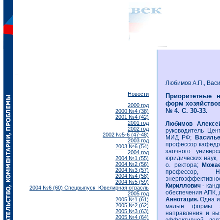
Любимов А.П., Васи
Новости
Приоритетные 
форм хозяйствова
2000 год
№ 4. С. 30-33.
2000 №4 (38)
2001 №4 (42)
2001 год
Любимов Алекс
2002 год
руководитель Цен
2002 №5-6 (47-48)
МИД РФ;
Василь
2003 год
профессор кафедры
2003 №6 (54)
заочного универ
2004 год
юридических наук,
2004 №1 (55)
2004 №2 (56)
о. ректора;
Можа
2004 №3 (57)
профессор, 
2004 №4 (58)
энергоэффектив
2004 №5 (59)
Кириллович
- кан
2004 №6 (60) Спецвыпуск. Ювелирная отрасль
обеспечения АПК, 
2005 год
Аннотация.
Одна и
2005 №1 (61)
2005 №2 (62)
малые формы хо
2005 №3 (63)
направления и вы
2005 №4 (64)