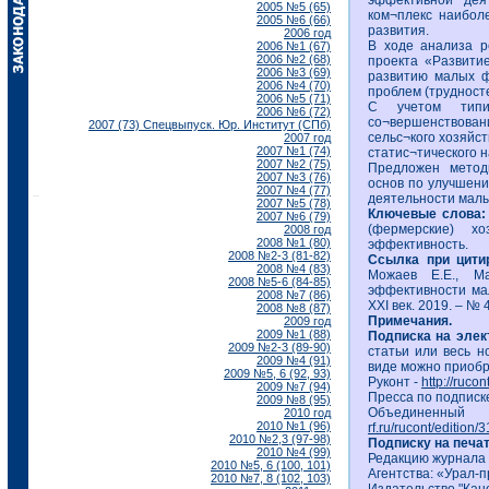
эффективной дея
2005 №5 (65)
ком¬плекс наибол
2005 №6 (66)
развития.
2006 год
В ходе анализа р
2006 №1 (67)
2006 №2 (68)
проекта «Развити
2006 №3 (69)
развитию малых ф
2006 №4 (70)
проблем (трудност
2006 №5 (71)
С учетом типи
2006 №6 (72)
со¬вершенствован
2007 (73) Спецвыпуск. Юр. Институт (СПб)
сельс¬кого хозяйс
2007 год
2007 №1 (74)
статис¬тического 
2007 №2 (75)
Предложен метод
2007 №3 (76)
основ по улучшен
2007 №4 (77)
деятельности малы
2007 №5 (78)
Ключевые слова:
2007 №6 (79)
(фермерские) хо
2008 год
2008 №1 (80)
эффективность.
2008 №2-3 (81-82)
Ссылка при цити
2008 №4 (83)
Можаев Е.Е., М
2008 №5-6 (84-85)
эффективности мал
2008 №7 (86)
XXI век. 2019. – № 4
2008 №8 (87)
Примечания.
2009 год
2009 №1 (88)
Подписка на эле
2009 №2-3 (89-90)
статьи или весь н
2009 №4 (91)
виде можно приобр
2009 №5, 6 (92, 93)
Руконт -
http://ruco
2009 №7 (94)
Пресса по подписк
2009 №8 (95)
Объединенный
2010 год
2010 №1 (96)
rf.ru/rucont/edition/
2010 №2,3 (97-98)
Подписку на печа
2010 №4 (99)
Редакцию журнала
2010 №5, 6 (100, 101)
Агентства: «Урал-п
2010 №7, 8 (102, 103)