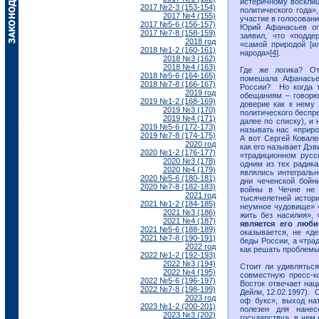
истеричному воскли
2017 №2-3 (153-154)
политического года»
2017 №4 (155)
участие в голосовани
2017 №5-6 (156-157)
Юрий Афанасьев оп
2017 №7-8 (158-159)
заявил, что «подде
2018 год
«самой природой [или
2018 №1-2 (160-161)
народа»
[4]
.
2018 №3 (162)
2018 №4 (163)
Где же логика? От
2018 №5-6 (164-165)
помешала Афанасье
2018 №7-8 (166-167)
России? Но когда т
2019 год
обещаниям – говорю 
2019 №1-2 (168-169)
доверие как к нему 
2019 №3 (170)
политического беспр
2019 №4 (171)
далее по списку), и
2019 №5-6 (172-173)
называть нас «прир
2019 №7-8 (174-175)
А вот Сергей Ковал
2020 год
как его называет Дэв
2020 №1-2 (176-177)
«традиционном русс
2020 №3 (178)
одним из тех радика
2020 №4 (179)
являлись интеграль
2020 №5-6 (180-181)
дни чеченской бойн
2020 №7-8 (182-183)
войны в Чечне не 
2021 год
тысячелетней истори
2021 №1-2 (184-185)
неумное чудовище» «
2021 №3 (186)
жить без насилия», 
2021 №4 (187)
является его люб
2021 №5-6 (188-189)
оказывается, не «д
2021 №7-8 (190-191)
беды России, а «трад
2022 год
как решать проблемы.
2022 №1-2 (192-193)
2022 №3 (194)
Стоит ли удивляться
2022 №4 (195)
совместную пресс-к
2022 №5-6 (196-197)
Восток отвечает на
2022 №7-8 (198-199)
Дейли, 12.02.1997).
2023 год
оф букс», выход на
2023 №1-2 (200-201)
полезен для нанес
2023 №3 (202)
государству», в чем