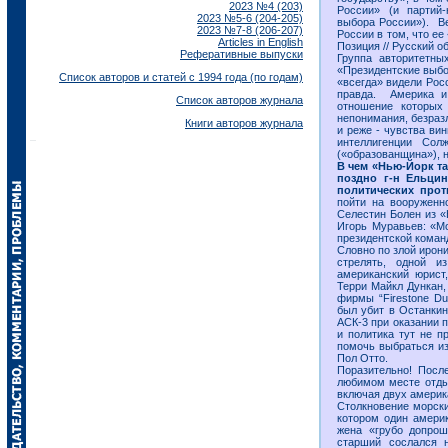
2023 №4 (203)
России» (и партий-
2023 №5-6 (204-205)
выбора России»). Ве
2023 №7-8 (206-207)
России в том, что ее 
Articles in English
Позиция // Русский об
Реферативные выпуски
Группа авторитетны
«Президентские выбо
Список авторов и статей с 1994 года (по годам)
«всегда» видели Рос
правда. Америка и
Список авторов журнала
отношение которых 
непонимания, безразл
Книги авторов журнала
и реже - чувства ви
интеллигенции Со
(«образованщина»), н
В чем «Нью-Йорк та
поздно г-н Ельци
политических прот
пойти на вооруженн
Селестин Болен из «
Игорь Муравьев: «Мо
президентской коман
Словно по злой ирон
стрелять, одной и
американский юрист
Терри Майкл Дункан,
фирмы “Firestone D
был убит в Останкин
АСК-3 при оказании 
и политика тут не 
помочь выбраться из
Пол Отто.
Поразительно! После
любимом месте отдых
включая двух америк
Столкновение морски
котором один америк
жена «грубо допрош
старший сослался 