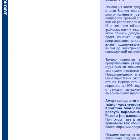
Эпизод из книги Кро
ставки Вашингтона в
многочисленные св
снайперов третьей с
всё же реализовали 
И о том, чем оберн
экономистов» и тех,
Йорк таймс» догады
будет означать на
реорганизацию мног
жизнь поддерживала
жилья до электриче
насаждаемой Америко
Трудно поверить в
продолжающих утверж
годы был «в значите
экономики являетс
Предупреждения о 
монетаристских экс
стенах Верховного 
переворота 1993 год
с санкции западно
американского правит
Американцы этого 
таймс» удовлетвор
Клинтона благосло
роспуск парламент
России [по расстре
При этом газета ан
правительства: «Мы х
более мирными средс
Позднее одним из а
буквально следующе