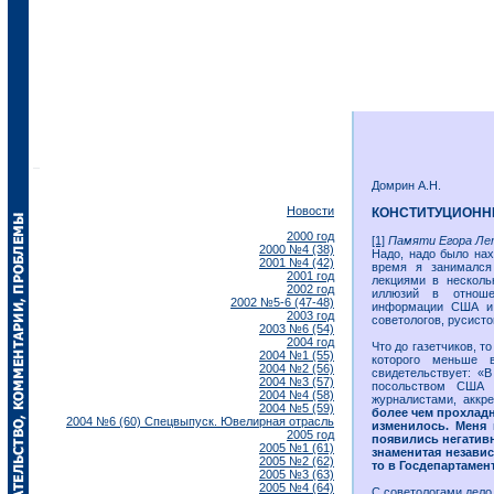
Домрин А.Н.
Новости
КОНСТИТУЦИОННЫЙ
2000 год
[1]
Памяти Егора Ле
2000 №4 (38)
Надо, надо было нах
2001 №4 (42)
время я занимался
2001 год
лекциями в несколь
2002 год
иллюзий в отноше
2002 №5-6 (47-48)
информации США и 
2003 год
советологов, русисто
2003 №6 (54)
2004 год
Что до газетчиков, т
2004 №1 (55)
которого меньше 
2004 №2 (56)
свидетельствует: «
2004 №3 (57)
посольством США 
2004 №4 (58)
журналистами, акк
2004 №5 (59)
более чем прохлад
2004 №6 (60) Спецвыпуск. Ювелирная отрасль
изменилось. Меня 
2005 год
появились негатив
2005 №1 (61)
знаменитая независ
2005 №2 (62)
то в Госдепартамен
2005 №3 (63)
2005 №4 (64)
С советологами дело