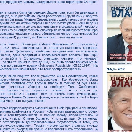
под предлогом защиты находящихся на ее территории 35 тысяч
вить, какова была бы реакция Вашингтона, если бы двенадцать
орцев, а не российских, были расстреляны грузинами 8 августа
рил ли бы тогда Мишико Саакашвили судьбу панамского лидера
лучившего 40-летний тюремный срок, позже уменьшенный до 30
мериканцами, и до сих пор сидящего в федеральной тюрьме в
 1993-го в центре Москвы снайпер из останкинского телецентра
ериканца, спасшего из-под обстрела не менее трех-четырех (по
венадцати!) раненых, и в Вашингтоне… полная тишина!
всем тишина. В материале Алана Файнштока «Что случилось у
я 1993 года», появившемся в четвертую годовщину кровавых
м листе Джонсона», наиболее авторитетном англоязычном
России, даже говорится о «положительном аспекте» (an «up»
кто погибли у Останкино, очевидно, считали, что умирают
- за что-то; конечно, это лучше, чем быть просто пристукнутым
 или поллитровку водки» (Johnson’s Russia List, 05.10.1997). На
ечественника Файнштока, это тоже распространяется?
№5,6 - 2017
паде было поднято после убийства Анны Политковской, какая
тироссийская кампания развернулась! Как бессовестно была
ритики правительства Путина гибель в Москве от рук столь
ном чеченских «борцов за свободу» Пола Хлебникова,
ента Ельцина и его воровского режима! А то, что от рук
езов только 3-4 октября 1993-го погибли семь журналистов,
анцев – Ивана Скопана с французского телеканала TF-1 и Рори
нала ARD – кто-нибудь помнит?
торые корреспонденты американских СМИ прекрасно понимали,
причина конфликта в России. «За всеми разговорами с обеих
и и конституционности, о борьбе между исполнительной и
стью, - писал Стивен Эрлангер, - по сути, идет битва между
 с тоталитарным централизованным государством и теми, кто
его существование». Термин «тоталитарное» в данном случае
а навесить очередной ярлык на парламент и его сторонников. А