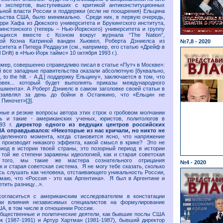
о экспертов, выступивших с критикой антиконституционных
ьной власти России и поддержки (если не поощрения) Ельцина
льства США, было минимально. Среди них, в первую очередь,
рри Хафа из Дюкского университета и Брукингского института,
инстонского (теперь – Нью-Йоркского) университета и группу
ющихся вместе с Коэном вокруг журнала “The Nation”,
ной Коэна Катриной ванден Хьювел, Роберта Дэниелса из
№7,8 - 2020
ситета и Питера Реддауэя (см., например, его статью «Дрейф в
l Drift) в «Нью-Йорк таймс» 10 октября 1993 г.).
имер, совершенно справедливо писал в статье «Путч в Москве»:
й все западные правительства оказали абсолютную [буквально,
to the hilt. - А.Д.] поддержку Ельцину», заключается в том, что
век... который будет выполнять приказы международного
шмента». А Роберт Дэниелс в самом заголовке своей статьи в
заявлял за день до бойни в Останкино, что «Ельцин не
 Пиночет»
[3]
.
ные и резкие вопросы автора этих строк о гробовом молчании
ь и такие - американских ученых, юристов, политологов в
993 г.
директор одного из ведущих центров российских
А оправдывался: «Некоторые из нас кричали, но никто не
деленного момента, когда становится ясно, что напряжение
 производит никакого эффекта, какой смысл в крике? Это не
иод в истории твоей страны, это позорный период в истории
той же степени заражены идеологией, как и старая советская
ого, мы такие же мастера сознательного отрицания
№4 - 2020
к и старая советская система. Я не могу тебе сказать, сколько
сь слушать как человека, отстаивающего уникальность России,
маю, что «Россия - это как Аргентина». Я был в Аргентине и
тить разницу...».
огласиться с американским исследователем в констатации
ни влияния независимых специалистов на формулирование
А, в том числе в отношении России.
общественные и политические деятели, как бывшие послы США
 (1987-1991) и Артур Хартман (1981-1987), бывший директор