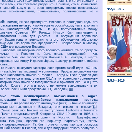
: борьба в 1993 году велась между теми, кто хотел сохранить
во и теми, кто хотел его разрушить. Понятно, что в Вашингтоне
х мнений какую из сторон поддержать всеми возможными
№2,3 - 2017
лько экономическими, финансовыми, политическими, но и
мой» помощник экс-президента Никсона в последние годы его
 раскрывает неизвестную не только российскому читателю, но и
ных наблюдателей деталь. В дни противостояния между
рховным Советом РФ Ричард Никсон был приглашен в
департамент США для участия в обсуждении вариантов
ии Вашингтона и вернулся с этого обсуждения абсолютно
льку один из вариантов предполагал… направление в Москву
а США для поддержки Ельцина.
 направлении американского военного контингента за пределы
лучае – в Россию) не была столь неожиданной. Как
муары бывшего госсекретаря Джеймса А. Бейкера, в марте
л премьер-министру Израиля Ицхаку Шамиру разместить войска
сотах.
го Никсон выступил категорически против такой идеи. «О чем
 (assholes) из госдепа? – вспоминает Кроули эмоциональные
льзя направлять войска в Россию… Когда мы это сделали для
ами [имеется в виду участие США в интервенции «союзников»
№5,6 - 2016
американских войск во Владивостоке и Архангельске – А.Д.], это
рофой. Кроме того, мы просто не можем вмешиваться в их
м более, военными средствами. О, Господи!»
[10]
.
вые столь нелицеприятно высказывался в адрес
ипломатии на российском направлении периода
нтона
. «Эти ребята просто шизанутые (nuts). Они не понимают,
ритарные наклонности Ельцина, они играют с огнем»
[11]
,
 Саймс реакцию Никсона на выступление Тэлботта в Комитете
Палаты представителей Конгресса США 19 апреля 1993 г. в
овой помощи «реформаторам» в России. Триумфально
ента Ельцина, бросившего перчатку парламенту», якобы
ся реакционерами», Тэлботт готовил почву как для роспуска
льной власти в России, так и для поддержки такого роспуска в