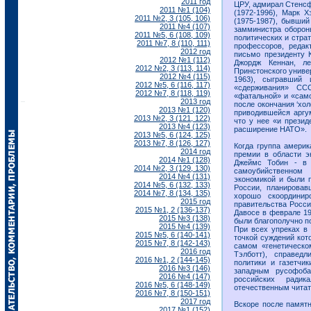
2011 год
ЦРУ, адмирал Стенсф
2011 №1 (104)
(1972-1996), Марк Х
2011 №2, 3 (105, 106)
(1975-1987), бывши
2011 №4 (107)
замминистра обороны
2011 №5, 6 (108, 109)
политических и стра
2011 №7, 8 (110, 111)
профессоров, редак
2012 год
письмо президенту 
2012 №1 (112)
Джордж Кеннан, ле
2012 №2, 3 (113, 114)
Принстонского униве
2012 №4 (115)
1963), сыгравший 
2012 №5, 6 (116, 117)
«сдерживания» СС
2012 №7, 8 (118, 119)
«фатальной» и «само
2013 год
после окончания ‘хо
2013 №1 (120)
приводившейся аргу
2013 №2, 3 (121, 122)
что у нее «и президе
2013 №4 (123)
расширение НАТО».
2013 №5, 6 (124, 125)
2013 №7, 8 (126, 127)
Когда группа америк
2014 год
премии в области э
2014 №1 (128)
Джеймс Тобин - в 
2014 №2, 3 (129, 130)
самоубийственном 
2014 №4 (131)
экономикой и были 
2014 №5, 6 (132, 133)
России, планировав
2014 №7, 8 (134, 135)
хорошо скоординир
2015 год
правительства Росси
2015 №1, 2 (136-137)
Давосе в феврале 19
2015 №3 (138)
были благополучно п
2015 №4 (139)
При всех упреках в 
2015 №5, 6 (140-141)
точкой суждений кот
2015 №7, 8 (142-143)
самом «генетическо
2016 год
Тэлботт), справедл
2016 №1, 2 (144-145)
политики и газетчи
2016 №3 (146)
западным русофоба
2016 №4 (147)
российских радик
2016 №5, 6 (148-149)
отечественным читат
2016 №7, 8 (150-151)
2017 год
Вскоре после памятн
2017 №1 (152)