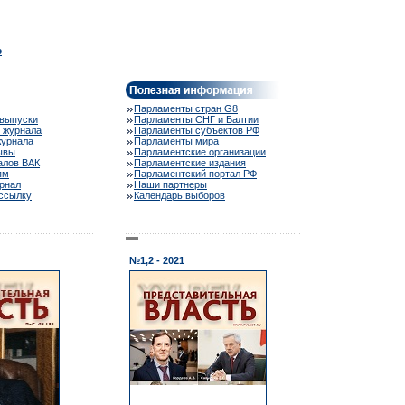
e
Парламенты стран G8
выпуски
Парламенты СНГ и Балтии
 журнала
Парламенты субъектов РФ
журнала
Парламенты мира
ывы
Парламентские организации
алов ВАК
Парламентские издания
ям
Парламентский портал РФ
рнал
Наши партнеры
ассылку
Календарь выборов
№1,2 - 2021