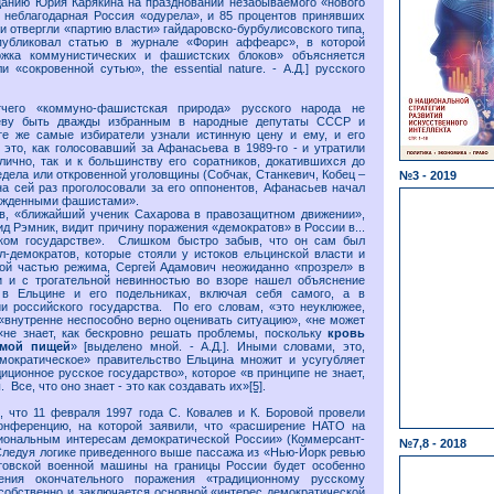
цанию Юрия Карякина на праздновании незабываемого «нового
, неблагодарная Россия «одурела», и 85 процентов принявших
и отвергли «партию власти» гайдаровско-бурбулисовского типа,
убликовал статью в журнале «Форин аффеарс», в которой
ржка коммунистических и фашистских блоков» объясняется
 «сокровенной сутью», the essential nature. - А.Д.] русского
чего «коммуно-фашистская природа» русского народа не
ву быть дважды избранным в народные депутаты СССР и
е же самые избиратели узнали истинную цену и ему, и его
это, как голосовавший за Афанасьева в 1989-го - и утратили
лично, так и к большинству его соратников, докатившихся до
едела или откровенной уголовщины (Собчак, Станкевич, Кобец –
№3 - 2019
 на сей раз проголосовали за его оппонентов, Афанасьев начал
ожденными фашистами».
ев, «ближайший ученик Сахарова в правозащитном движении»,
ид Рэмник, видит причину поражения «демократов» в России в...
ком государстве». Слишком быстро забыв, что он сам был
л-демократов, которые стояли у истоков ельцинской власти и
ной частью режима, Сергей Адамович неожиданно «прозрел» в
и и с трогательной невинностью во взоре нашел объяснение
в Ельцине и его подельниках, включая себя самого, а в
и российского государства. По его словам, «это неуклюжее,
внутренне неспособно верно оценивать ситуацию», «не может
«не знает, как бескровно решать проблемы, поскольку
кровь
имой пищей
» [выделено мной. - А.Д.]. Иными словами, это,
емократическое» правительство Ельцина множит и усугубляет
иционное русское государство», которое «в принципе не знает,
 Все, что оно знает - это как создавать их»
[5]
.
, что 11 февраля 1997 года С. Ковалев и К. Боровой провели
онференцию, на которой заявили, что «расширение НАТО на
циональным интересам демократической России» (Коммерсант-
№7,8 - 2018
 Следуя логике приведенного выше пассажа из «Нью-Йорк ревью
товской военной машины на границы России будет особенно
ения окончательного поражения «традиционному русскому
 собственно и заключается основной «интерес демократической