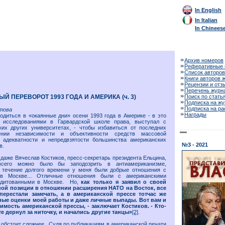
In English
In Italian
In Chinees
Архив номеров
Реферативные 
Список авторов
Книги авторов 
Рецензии и отз
Перечень журн
 ПЕРЕВОРОТ 1993 ГОДА И АМЕРИКА (ч. 3)
Поиск по стать
Подписка на жу
Подписка на р
това
Награды
одиться в «окаянные дни» осени 1993 года в Америке - в это
 исследованиями в Гарвардской школе права, выступал с
ких других университетах, - чтобы избавиться от последних
нии независимости и объективности средств массовой
адекватности и непредвзятости большинства американских
№3 - 2021
в.
о даже Вячеслав Костиков, пресс-секретарь президента Ельцина,
всего можно было бы заподозрить в антиамериканизме,
В течение долгого времени у меня были добрые отношения с
в Москве... Отличные отношения были с американскими
редитованными в Москве. Но,
как только я заявил о своей
ной позиции в отношении расширения НАТО на Восток, все
перестали замечать, а в американской прессе тотчас же
ные оценки моей работы и даже личные выпады. Вот вам и
имость американской прессы, - заключает Костиков. - Кто-
те дернул за ниточку, и начались другие танцы»
[2]
.
 обстоит сложнее. Судя по публикациям в американской печати