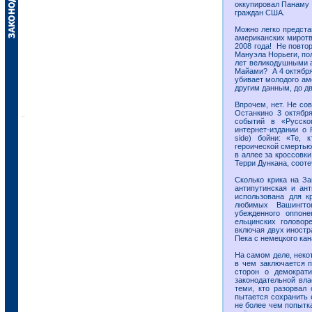
оккупировал Панаму 
граждан США.
Можно легко предста
американских миротв
2008 года! Не повто
Мануэла Норьеги, по
лет великодушными а
Майами? А 4 октября
убивает молодого ам
другим данным, до д
Впрочем, нет. Не со
Останкино 3 октябр
событий в «Русско
интернет-издании о 
side) бойни: «Те, 
героической смертью 
в аллее за кроссовки
Терри Дункана, соот
Сколько крика на За
антипутинская и ан
использована для к
любимых Вашингто
убежденного оппон
ельцинских головор
включая двух иностр
Пека с немецкого ка
На самом деле, неко
в чем заключается 
сторон о демократи
законодательной вла
теми, кто разорвал
пытается сохранить 
не более чем попытк