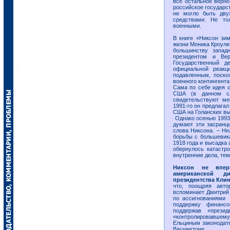
всё остальное верно
российское государст
не могло быть дву
средствами. Не то
военными.
В книге «Никсон зи
жизни Моника Кроули
большинству запад
президентом и Ве
Государственный 
официальной реакц
подавленным, поско
военного контингент
Сама по себе идея о
США (в данном с
свидетельствуют ме
1991-го он предлага
США на Голанских вы
Однако осенью 1993-
думают эти засранцы
слова Никсона. – Не
борьбы с большевик
1918 года и высадка 
обернулось катаст
внутренние дела, те
Никсон не впер
американской д
президентства Кли
что, поощряя авто
вспоминает Дмитрий
по ассигнованиями 
поддержку финанс
поддержав «презид
«контролировавшему
Ельциным законодате
Вашингтоне.