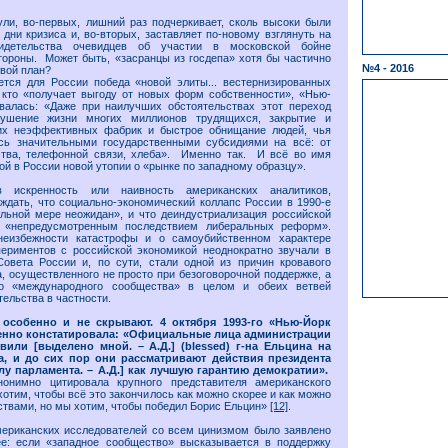
ули, во-первых, лишний раз подчеркивает, сколь высоки были
 дни кризиса и, во-вторых, заставляет по-новому взглянуть на
идетельства очевидцев об участии в московской бойне
тороны. Может быть, «засранцы из госдепа» хотя бы частично
№4 - 2016
свой план?
ется для России победа «новой элиты... вестернизированных
 кто «получает выгоду от новых форм собственности», «Нью-
валась: «Даже при наилучших обстоятельствах этот переход
рушение жизни многих миллионов трудящихся, закрытие и
их неэффективных фабрик и быстрое обнищание людей, чья
сь значительными государственными субсидиями на всё: от
ства, телефонной связи, хлеба». Именно так. И всё во имя
й в России новой утопии о «рынке по западному образцу».
 искренность или наивность американских аналитиков,
дать, что социально-экономический коллапс России в 1990-е
льной мере неожидан», и что деиндустриализация российской
я «непредусмотренным последствием либеральных реформ».
неизбежности катастрофы и о самоубийственном характере
периментов с российской экономикой неоднократно звучали в
Совета России и, по сути, стали одной из причин кровавого
а, осуществленного не просто при безоговорочной поддержке, а
го «международного сообщества» в целом и обеих ветвей
ельства в частности.
особенно и не скрывают. 4 октября 1993-го «Нью-Йорк
енно констатировала: «Официальные лица администрации
вили [выделено мной. – А.Д.] (blessed) г-на Ельцина на
а, и до сих пор они рассматривают действия президента
лу парламента. – А.Д.] как лучшую гарантию демократии».
онимно цитировала крупного представителя американского
отим, чтобы всё это закончилось как можно скорее и как можно
твами, но мы хотим, чтобы победил Борис Ельцин»
[12]
.
мериканских исследователей со всем цинизмом было заявлено
е: если «западное сообщество» высказывается в поддержку