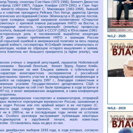
илд Тернер, сенаторы Сэм Нанн (1972-1996), Беннетт Джонстон
этфилд (1967-1987), Гордон Хэмфри (1979-1991) и Гэри Харт
й министр обороны Роберт С. Макнамара (1961-1968), бывший
 и советник президента Рейгана Пол Нитце, директор Центра
тегических исследований Сюзен Эйзенхауэр и 35 других послов,
торов солидных изданий направили коллективное «Открытое
Клинтону» с критикой планов расширения НАТО на Восток, а
гендарная личность, «заслуженный» (emeritus) профессор
рситета, бывший посол США в СССР (1952) и Югославии (1961-
историческую роль в послевоенной выработке концепции
№1,2 - 2020
СР, даже назвал приближение НАТО к границам России
й серьезной ошибкой в американской политике за весь период
лодной войны’», госсекретарь М.Олбрайт лениво отмахнулась от
ментации, назвав ее образцом «старого мышления» и заявив,
нта Клинтона нет большего приоритета (a higher priority), чем
анских ученых с мировой репутацией, лауреатов Нобелевской
кономики - Василий Леонтьев, Кеннет Эрроу, Лоренс Кляйн,
своем письме на имя Ельцина заявили о губительном и
характере монетаристских экспериментов с российской
приглашены принять участие в международной конференции в
шейся на середину марта 1997 г., благодаря совместным и
ованным усилиям Государственного департамента США и
и (консультации на сей счет были проведены в ходе встречи в
97-го), и визит американских академиков, и сама конференция
охоронены.
адрес американских «экспертов» и комментаторов, отправной
орых является «презумпция виновности» России, заложенная в
м коде» России или «по крайней мере» в ее «истории» (С.
№5,6 - 2019
ивости ради следует признать, что некоторые российские
ки ни в 1993-м, ни в последующие годы ничем не уступали
м. Особого разговора заслуживают публикации некоторых
ал-демократов в зарубежной печати, мало известные
елям. Остановлюсь лишь на двух из них.
ых декабрьских выборов 1993 года, в ходе которых, согласно