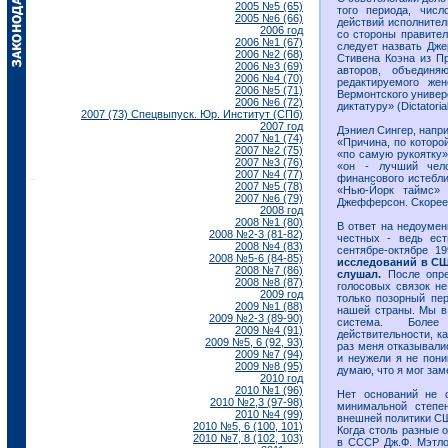
2005 №5 (65)
того периода, числ
2005 №6 (66)
действий исполнител
2006 год
со стороны правите
2006 №1 (67)
следует назвать Дже
2006 №2 (68)
Стивена Коэна из Пр
2006 №3 (69)
авторов, объединя
2006 №4 (70)
редактируемого же
2006 №5 (71)
Вермонтского универ
2006 №6 (72)
диктатуру» (Dictatoria
2007 (73) Спецвыпуск. Юр. Институт (СПб)
2007 год
Дэниел Сингер, напр
2007 №1 (74)
«Причина, по которо
2007 №2 (75)
«по самую рукоятку», 
2007 №3 (76)
«он - лучший чело
2007 №4 (77)
финансового истебли
2007 №5 (78)
«Нью-Йорк таймс» 
2007 №6 (79)
Джефферсон. Скорее
2008 год
2008 №1 (80)
В ответ на недоумен
2008 №2-3 (81-82)
честных - ведь ест
2008 №4 (83)
сентябре-октябре 1
2008 №5-6 (84-85)
исследований в СШ
2008 №7 (86)
слушал.
После опре
2008 №8 (87)
голосовых связок не
2009 год
только позорный пер
2009 №1 (88)
нашей страны. Мы в 
2009 №2-3 (89-90)
система. Более т
2009 №4 (91)
действительности, ка
2009 №5, 6 (92, 93)
раз меня отказывали
2009 №7 (94)
и неужели я не пони
2009 №8 (95)
думаю, что я мог заме
2010 год
2010 №1 (96)
Нет оснований не с
2010 №2,3 (97-98)
минимальной степе
2010 №4 (99)
внешней политики СШ
2010 №5, 6 (100, 101)
Когда cтоль разные 
2010 №7, 8 (102, 103)
в СССР Дж.Ф. Мэтлок