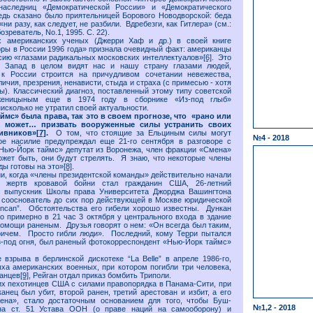
наследниц «Демократической России» и «Демократического
дь сказано было приятельницей Борового Новодворской: беда
«ни разу, как следует, не разбили. Вдребезги, как Гитлера» (см.:
озреватель, No.1, 1995. С. 22).
х американских ученых (Джерри Хаф и др.) в своей книге
ры в России 1996 года» признала очевидный факт: американцы
сию «глазами радикальных московских интеллектуалов»
[6]
. Это
 Запад в целом видят нас и нашу страну глазами людей,
к России строится на причудливом сочетании невежества,
ичия, презрения, ненависти, стыда и страха (с примесью - хотя
ны). Классический диагноз, поставленный этому типу советской
лженицыным еще в 1974 году в сборнике «Из-под глыб»
исколько не утратил своей актуальности.
ймс» была права, так это в своем прогнозе, что «рано или
н может… призвать вооруженные силы устранить своих
ивников»
[7]
.
О том, что стоящие за Ельциным силы могут
№4 - 2018
ое насилие предупреждал еще 21-го сентября в разговоре с
Нью-Йорк таймс» депутат из Воронежа, член фракции «Смена»
жет быть, они будут стрелять. Я знаю, что некоторые члены
ды готовы на это»
[8]
.
ии, когда «члены президентской команды» действительно начали
з жертв кровавой бойни стал гражданин США, 26-летний
, выпускник Школы права Университета Джорджа Вашингтона
 сооснователь до сих пор действующей в Москве юридической
uncan”. Обстоятельства его гибели хорошо известны. Дункан
о примерно в 21 час 3 октября у центрального входа в здание
помощи раненым. Друзья говорят о нем: «Он всегда был таким,
причем. Просто гибли люди». Последний, кому Терри пытался
-под огня, был раненый фотокорреспондент «Нью-Йорк таймс»
 взрыва в берлинской дискотеке “La Belle” в апреле 1986-го,
а американских военных, при котором погибли три человека,
анцев
[9]
, Рейган отдал приказ бомбить Триполи.
х пехотинцев США с силами правопорядка в Панама-Сити, при
анец был убит, второй ранен, третий арестован и избит, а его
ена», стало достаточным основанием для того, чтобы Буш-
№1,2 - 2018
на ст. 51 Устава ООН (о праве наций на самооборону) и