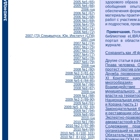
2005 №5 (65)
здорового образа 
2005 №6 (66)
обобщения опыт
2006 год
обеспечения форми
2006 №1 (67)
материалы практич
2006 №2 (68)
работ с участием 
2006 №3 (69)
и подростков, про
2006 №4 (70)
2006 №5 (71)
Примечания.
Полн
2006 №6 (72)
2007 (73) Спецвыпуск. Юр. Институт (СПб)
библиотеке eLIBR
2007 год
портал в области
2007 №1 (74)
журнале.
2007 №2 (75)
2007 №3 (76)
Сохранить как .rtf 
2007 №4 (77)
2007 №5 (78)
Другие статьи в ра
2007 №6 (79)
Права человека. 
2008 год
протест против ол
2008 №1 (80)
2008 №2-3 (81-82)
Дружба, проверен
2008 №4 (83)
XI Конгресс на
2008 №5-6 (84-85)
многообразия»
2008 №7 (86)
Взаимодействие
2008 №8 (87)
муниципального, 
2009 год
власти на террито
2009 №1 (88)
2009 №2-3 (89-90)
Национальная идея
2009 №4 (91)
и Корана (часть 1)
2009 №5, 6 (92, 93)
Законодательная б
2009 №7 (94)
и реставрации объ
2009 №8 (95)
Экспертно-прав
2010 год
авиакатастроф в Р
2010 №1 (96)
2010 №2,3 (97-98)
Содержание прав
2010 №4 (99)
организаций на за
2010 №5, 6 (100, 101)
Обязательства ме
2010 №7, 8 (102, 103)
Конвенции ООН по 