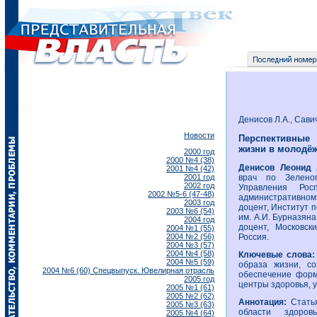
Денисов Л.А., Сави
Новости
Перспективные
жизни в молодё
2000 год
2000 №4 (38)
Денисов Леонид 
2001 №4 (42)
2001 год
врач по Зеленог
2002 год
Управления Рос
2002 №5-6 (47-48)
административно
2003 год
доцент, Институт
2003 №6 (54)
им. А.И. Бурназян
2004 год
доцент, Московск
2004 №1 (55)
2004 №2 (56)
Россия.
2004 №3 (57)
2004 №4 (58)
Ключевые слова
2004 №5 (59)
образа жизни, со
2004 №6 (60) Спецвыпуск. Ювелирная отрасль
обеспечение форм
2005 год
центры здоровья, 
2005 №1 (61)
2005 №2 (62)
Аннотация:
Статья
2005 №3 (63)
области здоровь
2005 №4 (64)