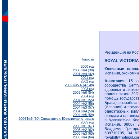
Резиденция на Кос
Новости
ROYAL VICTORIA
2000 год
Ключевые слова
2000 №4 (38)
Испания, экономик
2001 №4 (42)
2001 год
Аннотация.
15 ле
2002 год
2002 №5-6 (47-48)
сообщества Semf
2003 год
здоровья и активн
2003 №6 (54)
принят закон 39/
2004 год
помощь государст
2004 №1 (55)
Брава) разработа
2004 №2 (56)
(Испания) и предо
2004 №3 (57)
2004 №4 (58)
одноэтажных вилл
2004 №5 (59)
фондам и организ
2004 №6 (60) Спецвыпуск. Ювелирная отрасль
в Адвокатское бюр
2005 год
Испания, 08007 Б
2005 №1 (61)
Владимир Григорь
2005 №2 (62)
609710705, 34 93
2005 №3 (63)
2005 №4 (64)
royaloft@hotmail.co