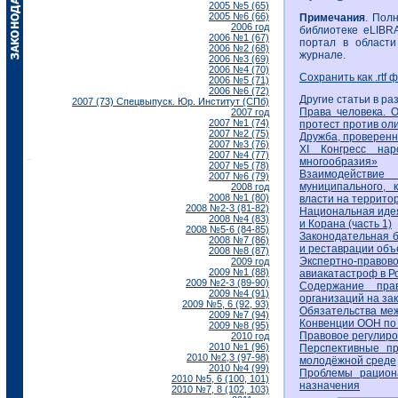
2005 №5 (65)
2005 №6 (66)
Примечания
. Пол
2006 год
библиотеке eLIBR
2006 №1 (67)
портал в области
2006 №2 (68)
журнале.
2006 №3 (69)
2006 №4 (70)
Сохранить как .rtf 
2006 №5 (71)
2006 №6 (72)
Другие статьи в ра
2007 (73) Спецвыпуск. Юр. Институт (СПб)
Права человека. 
2007 год
2007 №1 (74)
протест против ол
2007 №2 (75)
Дружба, проверен
2007 №3 (76)
XI Конгресс на
2007 №4 (77)
многообразия»
2007 №5 (78)
Взаимодействие
2007 №6 (79)
муниципального, 
2008 год
2008 №1 (80)
власти на террито
2008 №2-3 (81-82)
Национальная идея
2008 №4 (83)
и Корана (часть 1)
2008 №5-6 (84-85)
Законодательная б
2008 №7 (86)
и реставрации объ
2008 №8 (87)
Экспертно-прав
2009 год
2009 №1 (88)
авиакатастроф в Р
2009 №2-3 (89-90)
Содержание прав
2009 №4 (91)
организаций на за
2009 №5, 6 (92, 93)
Обязательства ме
2009 №7 (94)
Конвенции ООН по 
2009 №8 (95)
Правовое регулиро
2010 год
2010 №1 (96)
Перспективные п
2010 №2,3 (97-98)
молодёжной среде
2010 №4 (99)
Проблемы рациона
2010 №5, 6 (100, 101)
назначения
2010 №7, 8 (102, 103)