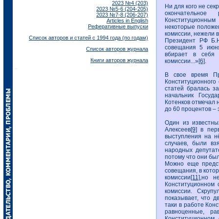
2023 №4 (203)
Ни для кого не сек
2023 №5-6 (204-205)
окончательное
2023 №7-8 (206-207)
Конституционным
Articles in English
Реферативные выпуски
некоторые положен
комиссии, нежели 
Список авторов и статей с 1994 года (по годам)
Президент РФ Б.Н
совещания 5 июня
Список авторов журнала
вбирает в себя 
Книги авторов журнала
комиссии...»
[6]
.
В свое время Пр
Конституционного 
статей бралась з
начальник Госуда
Котенков отмечал 
до 60 процентов –
Один из известны
Алексеев
[9]
в перв
выступления на нё
случаев, были в
народных депутат
потому что они был
Можно еще предст
совещания, в кото
комиссии
[11]
,но н
Конституционном 
комиссии. Скруп
показывает, что д
таки в работе Кон
равноценные, ра
Конституционном 