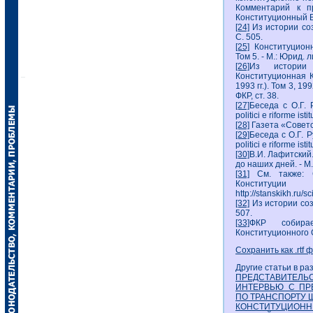
Комментарий к п
Конституционный Ве
[24]
Из истории соз
С. 505.
[25]
Конституционн
Том 5. - М.: Юрид. л
[26]
Из истории 
Конституционная К
1993 гг.). Том 3, 19
ФКР, ст. 38.
[27]
Беседа с О.Г. Р
politici e riforme ist
[28]
Газета «Советс
[29]
Беседа с О.Г. Р
politici e riforme ist
[30]
В.И. Лафитский
до наших дней. - М.,
[31]
См. также: С
Конституц
http://stanskikh.ru/s
[32]
Из истории соз
507.
[33]
ФКР собирае
Конституционного 
Сохранить как .rtf 
Другие статьи в ра
ПРЕДСТАВИТЕЛЬС
ИНТЕРВЬЮ С ПР
ПО ТРАНСПОРТУ Ш
КОНСТИТУЦИОННЫЙ