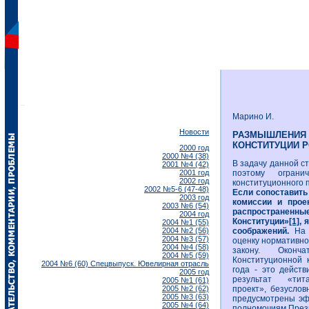
Марино И.
Новости
РАЗМЫШЛЕНИЯ
КОНСТИТУЦИИ РО
2000 год
2000 №4 (38)
В задачу данной с
2001 №4 (42)
2001 год
поэтому ограни
2002 год
конституционного 
2002 №5-6 (47-48)
Если сопоставить
2003 год
комиссии и проек
2003 №6 (54)
распространен
2004 год
Конституции»
[1]
, 
2004 №1 (55)
2004 №2 (56)
соображений.
На 
2004 №3 (57)
оценку нормативно
2004 №4 (58)
закону. Оконча
2004 №5 (59)
Конституционной 
2004 №6 (60) Спецвыпуск. Ювелирная отрасль
года - это действ
2005 год
результат «тита
2005 №1 (61)
2005 №2 (62)
проект», безусло
2005 №3 (63)
предусмотрены э
2005 №4 (64)
полномочиям Прези