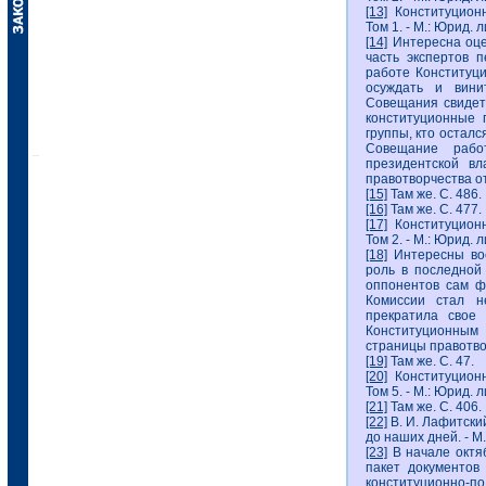
[13]
Конституционн
Том 1. - М.: Юрид. л
[14]
Интересна оце
часть экспертов 
работе Конституц
осуждать и вини
Совещания свидете
конституционные 
группы, кто осталс
Совещание рабо
президентской вл
правотворчества от 
[15]
Там же. С. 486.
[16]
Там же. С. 477.
[17]
Конституционн
Том 2. - М.: Юрид. л
[18]
Интересны вос
роль в последной
оппонентов сам ф
Комиссии стал н
прекратила свое
Конституционным 
страницы правотвор
[19]
Там же. С. 47.
[20]
Конституционн
Том 5. - М.: Юрид. л
[21]
Там же. С. 406.
[22]
В. И. Лафитски
до наших дней. - М.,
[23]
В начале октяб
пакет документов
конституционно-пол