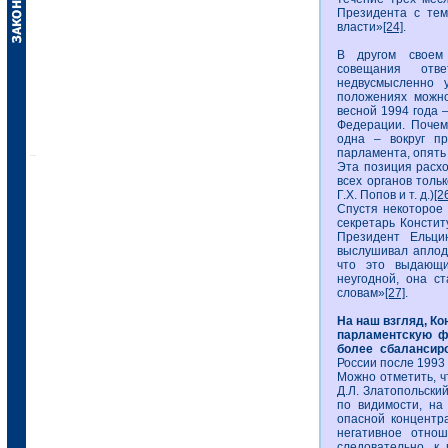
Президента с тем
власти»
[24]
.
В другом своем 
совещания отве
недвусмысленно 
положениях можн
весной 1994 года 
Федерации. Почем
одна – вокруг пр
парламента, опять
Эта позиция расх
всех органов тольк
Г.Х. Попов и т. д.)
[2
Спустя некоторое
секретарь Констит
Президент Ельци
выслушивал аплод
что это выдающи
неугодной, она ст
словам»
[27]
.
На наш взгляд, Ко
парламентскую фо
более сбалансир
России после 1993 
Можно отметить, ч
Д.Л. Златопольский
по видимости, на
опасной концентр
негативное отно
следовательно, к