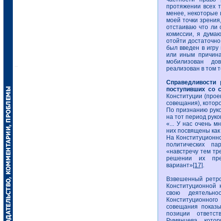
протяжении всех т
менее, некоторые 
моей точки зрения,
отстаиваю что ли 
комиссии, я думаю
отойти достаточно
был введен в игру
или иным причина
мобилизован до
реализован в том т
Справедливости 
поступивших со 
Конституции (прое
совещания), которо
По признанию руко
на тот период рук
«... У нас очень м
них посвящены как 
На Конституционн
политических па
«навстречу тем тр
решении их пред
вариант»
[17]
.
Взвешенный ретро
Конституционной 
свою деятельн
Конституционног
совещания показы
позиции ответст
Румянцева, кото