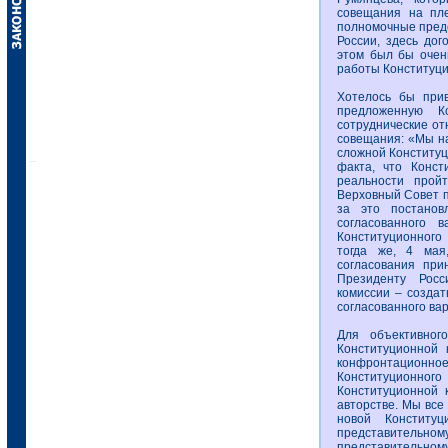
совещания на пле
полномочные предс
России, здесь дог
этом был бы очен
работы Конституц
Хотелось бы прив
предложенную К
сотруднические от
совещания: «Мы на
сложной Конституц
факта, что Конст
реальности пройт
Верховный Совет п
за это постанов
согласованного 
Конституционного 
тогда же, 4 мая
согласования при
Президенту Росс
комиссии – создат
согласованного ва
Для объективног
Конституционной 
конфронтационное
Конституционного 
Конституционной 
авторстве. Мы все
новой Конститу
представительн
представительном