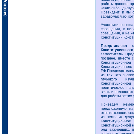
работы данного ор
какие-либо диску
Президент, и мы 
здравомыслию, кот
Участники совеща
совещания, в цел
совещания, а не «
Конституции Конст
Представляют о
Конституционного
заместитель Пред
позднее, вместе 
Конституционн
Конституционного
РФ Председателем
из тех, кто в св
глубокого изу
Конституционной
политическое нап
взять и полностью
для работы в этих 
Приведём немно
предложенную на
ответственного се
из немногих депу
Конституционное
Конституционной ко
ряд важнейших, п
частности право 