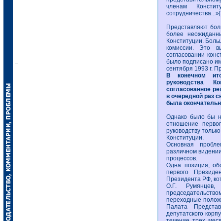
членам Констит
сотрудничества...»
Представляют бол
более неожиданны
Конституции. Боль
комиссии. Это в
согласовании кон
было подписано им
сентября 1993 г. П
В конечном ито
руководства Ко
согласованное ре
в очередной раз с
была окончательн
Однако было бы н
отношение перво
руководству только
Конституции.
Основная пробле
различном видении
процессов.
Одна позиция, об
первого Презид
Президента РФ, кот
О.Г. Румянцев,
председательство
переходные положе
Палата Предста
депутатского корпу
течение трех мес