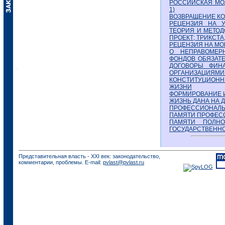
РОССИЙСКАЯ МОД
1)
ВОЗВРАЩЕНИЕ К
РЕЦЕНЗИЯ НА У
ТЕОРИЯ И МЕТОД
ПРОЕКТ; ТРИКСТА,
РЕЦЕНЗИЯ НА МО
О НЕПРАВОМЕР
ФОНДОВ ОБЯЗАТ
ДОГОВОРЫ ФИН
ОРГАНИЗАЦИЯМИ (
КОНСТИТУЦИОН
ЖИЗНИ
ФОРМИРОВАНИЕ И
ЖИЗНЬ ДАНА НА ДО
ПРОФЕССИОНАЛЬ
ПАМЯТИ ПРОФЕСС
ПАМЯТИ ПОЛНО
ГОСУДАРСТВЕННО
Представительная власть - XXI век: законодательство,
комментарии, проблемы. E-mail:
pvlast@pvlast.ru