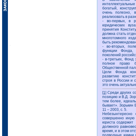
интеллектуальны
богатый, конструк
очень полезно, 
реализовать в раз
- во-первых, в 
юридических вуз
принятия Конститу
должна стать отде
многотомного изд
быть рекомендован
- во-вторых, пол
функции Фонда,
поколений российс
- в-третьих, Фонд
полное право б
Общественной пал
Цели Фонда кон
развитию констит
строя в России и 
это очень актуаль
[1]
Среди других с
позицию и В.Д. Зо
тем более, идеаль
бывает». Зорькин 
11 – 2003, с. 5.
Небезынтересно 
совершенно иную 
юриста содержит о
должного равновес
время, и в этом от
подводные камни н