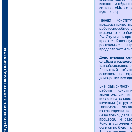
известном обращен
сказано: «Мы со в
нужен
»
[28]
.
Проект Конститу
предусматривал п
работоспособное р
нежели то, что бы
РФ. Эту мысль ярко 
проекте Констит
республика» ... «
предполагает и си
Действующая сей
слабый и разделе
Как обоснованно о
Лафитский: «Сис
основном, на огр
демократии исходит
Вне зависимости 
работы Констит
значительный ин
последовательно
комиссии (вокруг 
тактическое молч
конституционалист
безусловно, дала
процесса. И здес
Конституционной 
если он не будет п
В заключении х