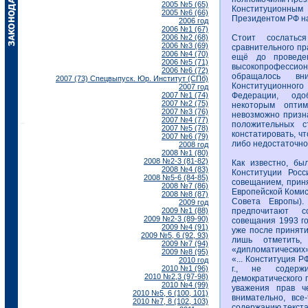
2005 №5 (65)
Конституционным
2005 №6 (66)
Президентом РФ на
2006 год
2006 №1 (67)
2006 №2 (68)
Стоит сослатьс
2006 №3 (69)
сравнительного пр
2006 №4 (70)
ещё до проведен
2006 №5 (71)
высокопрофессион
2006 №6 (72)
обращалось вн
2007 (73) Спецвыпуск. Юр. Институт (СПб)
Конституционного
2007 год
2007 №1 (74)
Федерации, одо
2007 №2 (75)
некоторым оптим
2007 №3 (76)
невозможно призна
2007 №4 (77)
положительных с
2007 №5 (78)
констатировать, ч
2007 №6 (79)
либо недостаточно
2008 год
2008 №1 (80)
2008 №2-3 (81-82)
Как известно, бы
2008 №4 (83)
Конституции Росс
2008 №5-6 (84-85)
совещанием, приня
2008 №7 (86)
Европейской Комис
2008 №8 (87)
Совета Европы)
2009 год
2009 №1 (88)
предпочитают с
2009 №2-3 (89-90)
совещания 1993 го
2009 №4 (91)
уже после приняти
2009 №5, 6 (92, 93)
лишь отметить,
2009 №7 (94)
«дипломатических
2009 №8 (95)
«... Конституция 
2010 год
2010 №1 (96)
г., не содержи
2010 №2,3 (97-98)
демократического 
2010 №4 (99)
уважения прав че
2010 №5, 6 (100, 101)
внимательно, все
2010 №7, 8 (102, 103)
содержанию текста