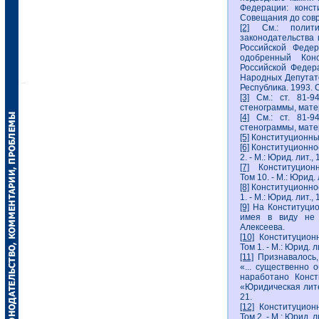
Федерации: конст
Совещания до совре
[2]
См.: политик
законодательства
Российской Федер
одобренный Конс
Российской Федер
Народных Депутато
Республика. 1993. С
[3]
См.: ст. 81-9
стенограммы, матер
[4]
См.: ст. 81-9
стенограммы, матер
[5]
Конституционный
[6]
Конституционно
2. - М.: Юрид. лит., 
[7]
Конституционн
Том 10. - М.: Юрид. 
[8]
Конституционно
1. - М.: Юрид. лит., 
[9]
На Конституцио
имея в виду не 
Алексеева.
[10]
Конституционн
Том 1. - М.: Юрид. ли
[11]
Признавалось,
«... существенно 
наработано Конст
«Юридическая лите
21.
[12]
Конституционн
Том 2. - М.: Юрид. л