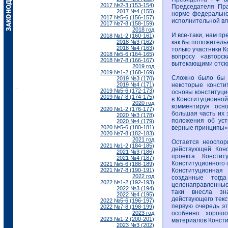
2017 №2-3 (153-154)
Председателя Пра
2017 №4 (155)
норме федерально
2017 №5-6 (156-157)
исполнительной вл
2017 №7-8 (158-159)
2018 год
И все-таки, нам пр
2018 №1-2 (160-161)
2018 №3 (162)
как бы положитель
2018 №4 (163)
только участники 
2018 №5-6 (164-165)
вопросу «авторс
2018 №7-8 (166-167)
вытекающими отсю
2019 год
2019 №1-2 (168-169)
Сложно было бы о
2019 №3 (170)
2019 №4 (171)
некоторые консти
2019 №5-6 (172-173)
основы конституци
2019 №7-8 (174-175)
в Конституционной
2020 год
комментируя осно
2020 №1-2 (176-177)
большая часть их 
2020 №3 (178)
положения об уст
2020 №4 (179)
2020 №5-6 (180-181)
верные принципы»
2020 №7-8 (182-183)
2021 год
Остается неоспор
2021 №1-2 (184-185)
действующей Конс
2021 №3 (186)
проекта Консти
2021 №4 (187)
Конституционного 
2021 №5-6 (188-189)
2021 №7-8 (190-191)
Конституционная
2022 год
созданные тогд
2022 №1-2 (192-193)
целенаправленные 
2022 №3 (194)
таки внесла зн
2022 №4 (195)
действующего текст
2022 №5-6 (196-197)
первую очередь эт
2022 №7-8 (198-199)
2023 год
особенно хорош
2023 №1-2 (200-201)
материалов Консти
2023 №3 (202)