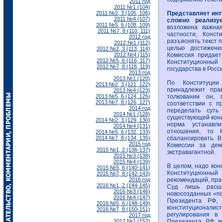
2011 год
2011 №1 (104)
2011 №2, 3 (105, 106)
Представляет инт
2011 №4 (107)
сложно реализу
2011 №5, 6 (108, 109)
возложена важная
2011 №7, 8 (110, 111)
частности, Конс
2012 год
разъяснять текст 
2012 №1 (112)
целью достижени
2012 №2, 3 (113, 114)
2012 №4 (115)
Комиссия придает
2012 №5, 6 (116, 117)
Конституционный
2012 №7, 8 (118, 119)
государства в Рос
2013 год
2013 №1 (120)
По Конституции
2013 №2, 3 (121, 122)
принадлежит пра
2013 №4 (123)
2013 №5, 6 (124, 125)
толковании он,
2013 №7, 8 (126, 127)
соответствии с п
2014 год
переделать суть
2014 №1 (128)
существующей конц
2014 №2, 3 (129, 130)
норма устанавли
2014 №4 (131)
отношения, то 
2014 №5, 6 (132, 133)
2014 №7, 8 (134, 135)
сбалансировать. 
2015 год
Комиссии за дем
2015 №1, 2 (136-137)
экстравагантной.
2015 №3 (138)
2015 №4 (139)
В целом, надо кон
2015 №5, 6 (140-141)
Конституционный
2015 №7, 8 (142-143)
2016 год
рекомендаций, прак
2016 №1, 2 (144-145)
Суд лишь расш
2016 №3 (146)
новосозданных «п
2016 №4 (147)
Президента РФ, 
2016 №5, 6 (148-149)
конституционали
2016 №7, 8 (150-151)
регулирования в
2017 год
2017 №1 (152)
Президента РФ в